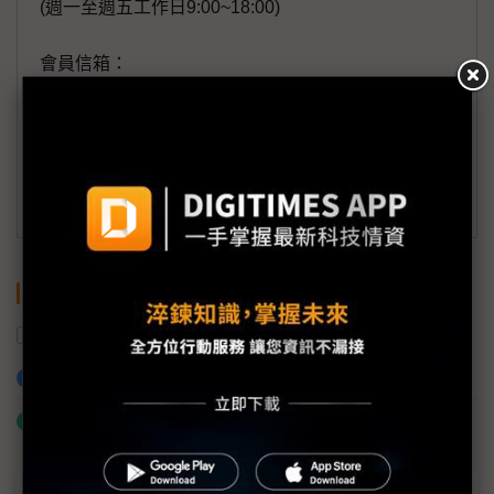
(週一至週五工作日9:00~18:00)
會員信箱：
member@digitimes.com
(一個工作日內將回覆您的來信)
訂閱DIGITIMES 行動版
關鍵字
AI晶片
美國
AI
資料中心
超微
加入已選取到「關鍵字追蹤」
什麼是「關鍵字追蹤」