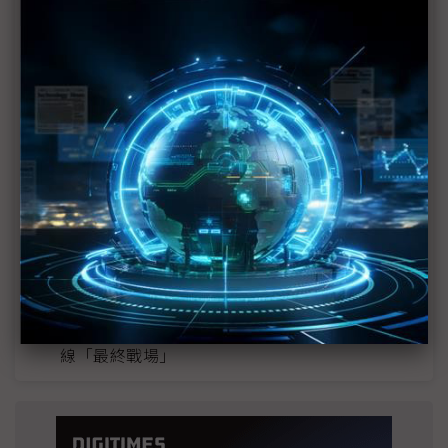
近７天熱門報導
MLCC訂單過熱、出貨比創高 村田示警全球AI基
建熱潮將趨緩
2027全年記憶體產能提前售罄 買家「祕而不
宣」只怕買不夠
英特爾EMIB良率達標 聯發科第2代ASIC產品
2028準時量產
SpaceX晶片採購大轉向 Elon Musk捨超微全面
採用NVIDIA
光進銅退更明確？ 聯發科估SerDes 448G為銅
線「最終戰場」