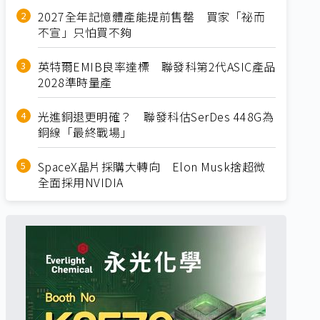
2027全年記憶體產能提前售罄 買家「祕而
不宣」只怕買不夠
英特爾EMIB良率達標 聯發科第2代ASIC產品
2028準時量產
光進銅退更明確？ 聯發科估SerDes 448G為
銅線「最終戰場」
SpaceX晶片採購大轉向 Elon Musk捨超微
全面採用NVIDIA