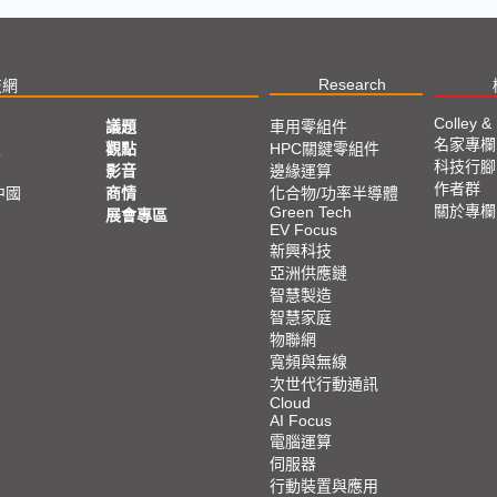
Research
技網
Colley &
議題
車用零組件
名家專欄
亞
觀點
HPC關鍵零組件
科技行腳
影音
邊緣運算
作者群
中國
商情
化合物/功率半導體
關於專欄
Green Tech
展會專區
EV Focus
新興科技
亞洲供應鏈
智慧製造
智慧家庭
物聯網
寬頻與無線
次世代行動通訊
Cloud
AI Focus
電腦運算
伺服器
行動裝置與應用