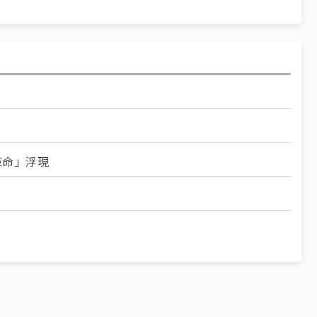
機
動
革命」浮現