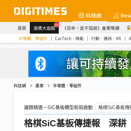
科技網
Res
257
首頁
漲價大追蹤
《百年，並不孤寂》產業導讀
半導體．零組件
｜
CarTech．綠能
｜
行動．通訊．XR
｜
科技網
產業
半導體．零組件
議題精選－SiC基板轉型新局啟動
格棋SiC基板傳捷報 深耕