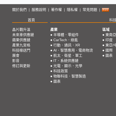
關於我們
服務說明
著作權
隱私權
常見問題
|
|
|
|
|
首頁
科
晶片戰升溫
產業
區域
未來車供應鏈
●
半導體．零組件
●
東南
蘋果供應鏈
●
CarTech．綠能
●
印度
產業九宮格
●
行動．通訊．XR
●
東亞/
科技椽送門
●
AI．智慧應用．電商物流
●
國際
展會
●
航太．衛星．軍工
●
圖表
影音
●
IT．系統供應鏈
修訂與更新
●
光電．顯示．光學
●
科技政策
●
物聯科技．智慧製造
●
圖表