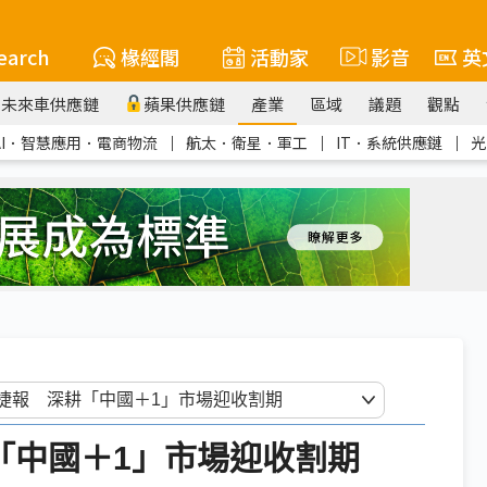
earch
椽經閣
活動家
影音
英
未來車供應鏈
蘋果供應鏈
產業
區域
議題
觀點
AI．智慧應用．電商物流
｜
航太．衛星．軍工
｜
IT．系統供應鏈
｜
光
「中國＋1」市場迎收割期