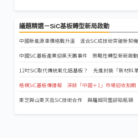
議題精選－SiC基板轉型新局啟動
中國新能源車價格戰升溫 混合SiC成技術突破新契
中國SiC基板產業迎黑天鵝事件 策略性轉型新局啟
12吋SiC取代傳統氧化鋁基板？ 先進封裝「新材料
格棋SiC基板傳捷報 深耕「中國＋1」市場迎收割期
東芝與山東天岳SiC技術合作 與羅姆同盟卻陷瓶頸