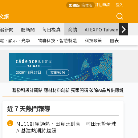
評估申請
登入
繁體版
简体版
文網
漫新聞
聽新聞
每日椽真
商情
AI EXPO Taiwan
COM
電．顯示．光學
｜
物聯科技．智慧製造
｜
科技政策
｜
圖表
聯發科設計觀點 應材材料創新 獨家開講 破除AI晶片供應鏈
近７天熱門報導
MLCC訂單過熱、出貨比創高 村田示警全球
AI基建熱潮將趨緩