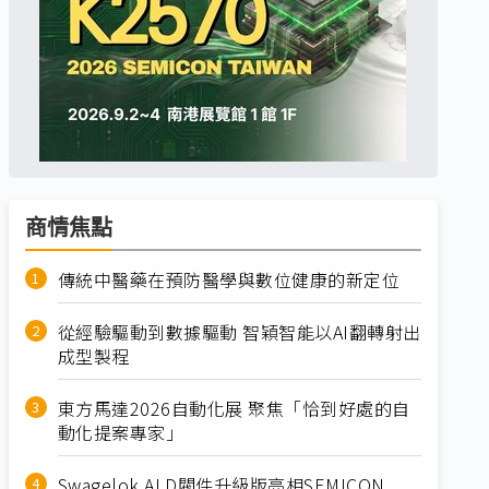
商情焦點
傳統中醫藥在預防醫學與數位健康的新定位
從經驗驅動到數據驅動 智穎智能以AI翻轉射出
成型製程
東方馬達2026自動化展 聚焦「恰到好處的自
動化提案專家」
Swagelok ALD閥件升級版亮相SEMICON