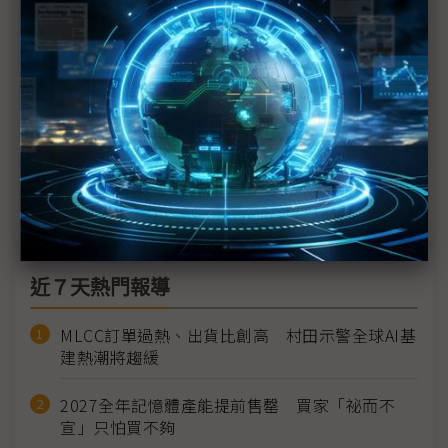
黃仁勳3論點駁斥AI泡沫隱憂 NVIDIA與OpenAI千億
美元合作有但書
NVIDIA擴大布局晶片封測 點名Amkor、矽品與新創
Menlo Micro
NVIDIA 3QFY26營收再創歷史新高 AI晶片需求爆
發、雲端GPU售罄
近７天熱門報導
MLCC訂單過熱、出貨比創高 村田示警全球AI基
建熱潮將趨緩
2027全年記憶體產能提前售罄 買家「祕而不
宣」只怕買不夠