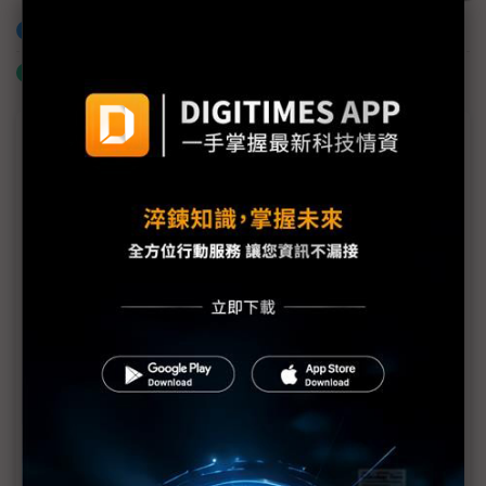
加入已選取到「關鍵字追蹤」
什麼是「關鍵字追蹤」
議題精選－NVIDIA 3QFY26財報無畏AI泡沫
評析：NVIDIA老黃賣瓜 AI到底泡不泡沫？
NVIDIA將大量採用LPDDR 雲端AI、手機與NB搶貨
鳴槍起跑
黃仁勳看好AI變革 走向泡沫化或處在轉捩點？
NVIDIA進場搶LPDDR手機記憶體 將造成供應鏈劇烈
衝擊？
黃仁勳：供應鏈規劃周全 NVIDIA仍有大量新
Blackwell可供銷售