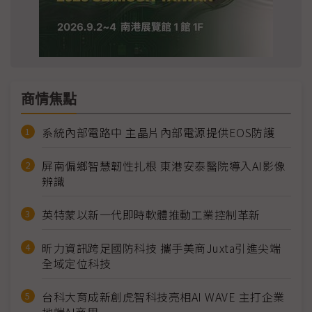
商情焦點
系統內部電路中 主晶片內部電源提供EOS防護
屏南偏鄉智慧韌性扎根 東港安泰醫院導入AI影像
辨識
英特蒙以新一代即時軟體推動工業控制革新
昕力資訊跨足國防科技 攜手美商Juxta引進尖端
全域定位科技
台科大育成新創虎智科技亮相AI WAVE 主打企業