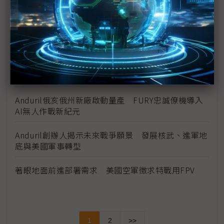
Skydio獲美軍5200萬美元大單 鞏固短程偵察無人機
霸主地位
烏克蘭派專家助中東 輸出實戰反無人機寶貴經驗
美軍第二支兩棲打擊群挺進中東 荷莫茲海峽恐面臨
新一波戰火
Anduril俄亥俄州新廠啟動量產 FURY忠誠僚機導入
AI無人作戰新紀元
Anduril創辦人揭示未來戰爭願景 發展核武、進軍地
底與美國軍事轉型
著眼地面前進部署需求 美國空軍徵求特戰用FPV
1
2
>>