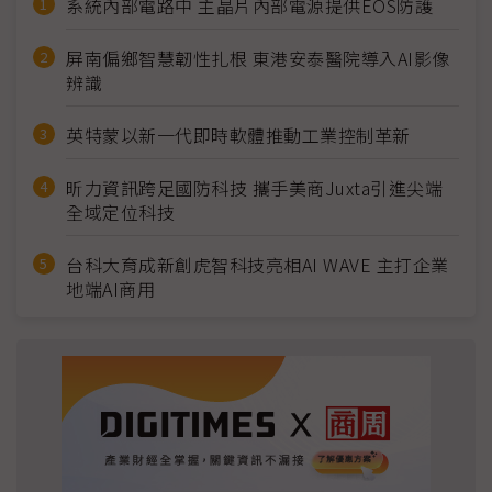
系統內部電路中 主晶片內部電源提供EOS防護
屏南偏鄉智慧韌性扎根 東港安泰醫院導入AI影像
辨識
英特蒙以新一代即時軟體推動工業控制革新
昕力資訊跨足國防科技 攜手美商Juxta引進尖端
全域定位科技
台科大育成新創虎智科技亮相AI WAVE 主打企業
地端AI商用