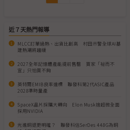
近７天熱門報導
MLCC訂單過熱、出貨比創高 村田示警全球AI基
建熱潮將趨緩
2027全年記憶體產能提前售罄 買家「祕而不
宣」只怕買不夠
英特爾EMIB良率達標 聯發科第2代ASIC產品
2028準時量產
SpaceX晶片採購大轉向 Elon Musk捨超微全面
採用NVIDIA
光進銅退更明確？ 聯發科估SerDes 448G為銅