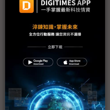
Anduril攜手Palantir主導金穹系統核心軟體 美國航
太防禦盾加速成形
烏克蘭總統攜反無人機專家挺海灣 換取愛國者飛彈
支援
美軍戰斧飛彈消耗逾850枚 五角大廈憂供應壓力
反制伊朗水下不對稱威脅 美國DIU攜手英國國防部
推動REEF計畫
美國海軍終止MASC計畫 中型無人水面艦將成黃金
艦隊重要戰力
科技1分鐘：小型無人系統（sUAS）
科技1分鐘：航海顯示器