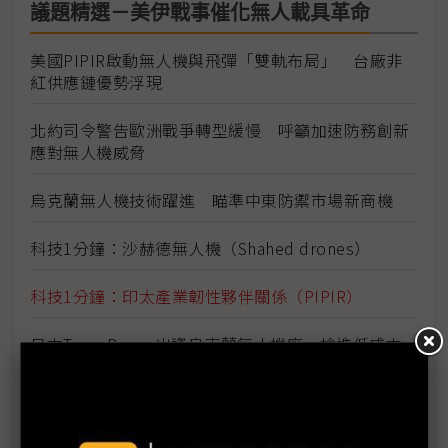
議題精選－美伊戰事催化無人載具革命
美國PIPIR啟動無人機與飛彈「雙軌布局」 台廠非
紅供應鏈優勢浮現
北約司令警告歐洲戰爭轉型緩慢 呼籲加速防務創新
應對無人機威脅
烏克蘭無人機技術躍進 瞄準中東防禦市場新商機
科技1分鐘：沙赫德無人機（Shahed drones）
科技1分鐘：印太產業韌性夥伴關係（PIPIR）
日本Terra Drone出資烏克蘭無人機廠 搶進低成本
攔截用無人機外銷市場
伊朗戰爭催生美國低成本無人機革命 國防科技迎擴
產挑戰