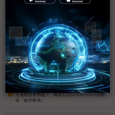
近７天熱門報導
MLCC訂單過熱、出貨比創高 村田示警全球AI基
建熱潮將趨緩
2027全年記憶體產能提前售罄 買家「祕而不
宣」只怕買不夠
英特爾EMIB良率達標 聯發科第2代ASIC產品
2028準時量產
SpaceX晶片採購大轉向 Elon Musk捨超微全面
採用NVIDIA
光進銅退更明確？ 聯發科估SerDes 448G為銅
線「最終戰場」