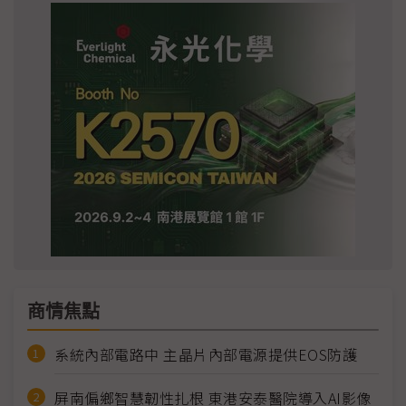
商情焦點
系統內部電路中 主晶片內部電源提供EOS防護
屏南偏鄉智慧韌性扎根 東港安泰醫院導入AI影像