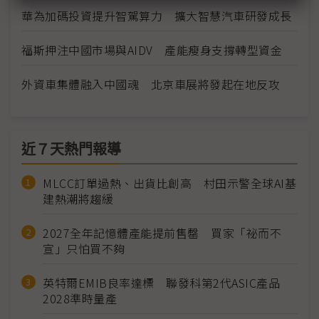
華為加碼投資提升智駕算力 擴大智慧汽車研發成長
福斯押注中國市場與AIDV 產能瘦身支撐轉型資金
外資車集體融入中國魂 北京車展將發起在地反攻
近７天熱門報導
MLCC訂單過熱、出貨比創高 村田示警全球AI基
建熱潮將趨緩
2027全年記憶體產能提前售罄 買家「祕而不
宣」只怕買不夠
英特爾EMIB良率達標 聯發科第2代ASIC產品
2028準時量產