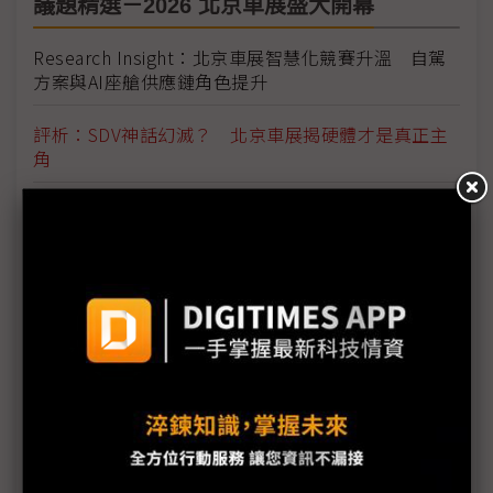
議題精選－2026 北京車展盛大開幕
Research Insight：北京車展智慧化競賽升溫 自駕
方案與AI座艙供應鏈角色提升
評析：SDV神話幻滅？ 北京車展揭硬體才是真正主
角
借道策略結合供應鏈重組 中系車廠突圍美國貿易高
牆
美系政策擾動、中系產能過剩 全球車市結構性風險
升溫
比亞迪、吉利搶食電動車出口紅利 上汽通用五菱為
何動能不足？
日產汽車寄望「中國速度」挽救業績 擬以中國為基
地外銷全球