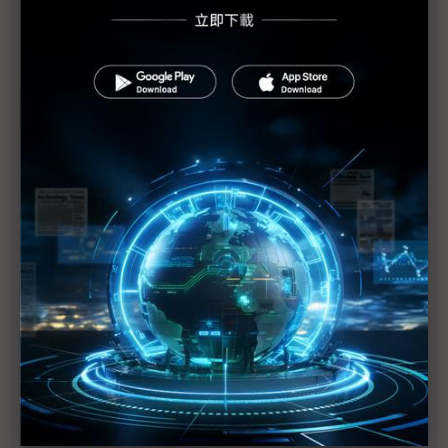
觀察：北京車展三勢力對決 自主品牌AI全開、外資
電動反攻、供應鏈躍上舞台
年產能過剩逾3,000萬輛 中國電動車市場陷血色競
爭
吉利、奇瑞卡位全球供應鏈 北京車展揭示中國汽車
出口成長新戰略
現代北京車展首發Ioniq V 聯手中國5年20款新車全
面進擊
千問、豆包AI上車 北京車展智慧座艙之戰白熱化
北京車展首日 雷軍宣布YU7 GT預計5月底登場
北京車展中歐車企互動成焦點 中國商務部長會晤賓
士董座