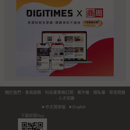
關於我們
·
會員服務
·
科技產業報訂閱
·
著作權
·
隱私權
·
常見問題
·
人才招募
■
中文简体版
■
English
下載新聞App