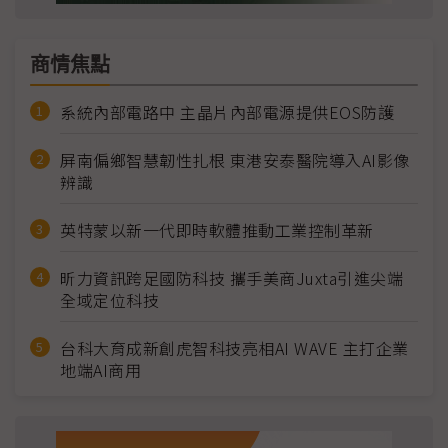
商情焦點
系統內部電路中 主晶片內部電源提供EOS防護
屏南偏鄉智慧韌性扎根 東港安泰醫院導入AI影像
辨識
英特蒙以新一代即時軟體推動工業控制革新
昕力資訊跨足國防科技 攜手美商Juxta引進尖端
全域定位科技
台科大育成新創虎智科技亮相AI WAVE 主打企業
地端AI商用