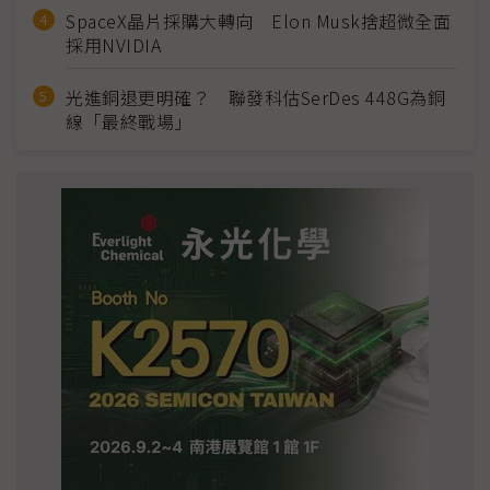
SpaceX晶片採購大轉向 Elon Musk捨超微全面
採用NVIDIA
光進銅退更明確？ 聯發科估SerDes 448G為銅
線「最終戰場」