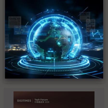
MLCC訂單過熱、出貨比創高 村田示警全球AI基
建熱潮將趨緩
2027全年記憶體產能提前售罄 買家「祕而不
宣」只怕買不夠
英特爾EMIB良率達標 聯發科第2代ASIC產品
2028準時量產
SpaceX晶片採購大轉向 Elon Musk捨超微全面
採用NVIDIA
光進銅退更明確？ 聯發科估SerDes 448G為銅
線「最終戰場」