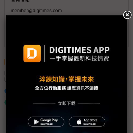
member@digitimes.com
(一個工作日內將回覆您的來信)
訂閱DIGITIMES 行動版
關鍵字
AI
物流
具身智慧
NVIDIA
新加坡
機器人
加入已選取到「關鍵字追蹤」
什麼是「關鍵字追蹤」
近７天熱門報導