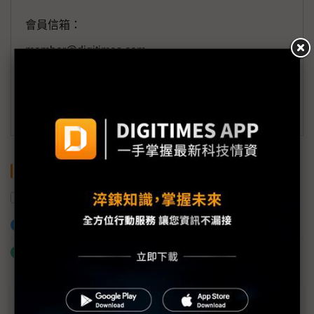
會員信箱：
member@digitimes.com
(一個工作日內將回覆您的來信)
訂閱DIGITIMES 行動版
關鍵字
美國
荷蘭
個資
加入已選取到「關鍵字追蹤」
什麼是「關鍵字追蹤」
近７天熱門報導