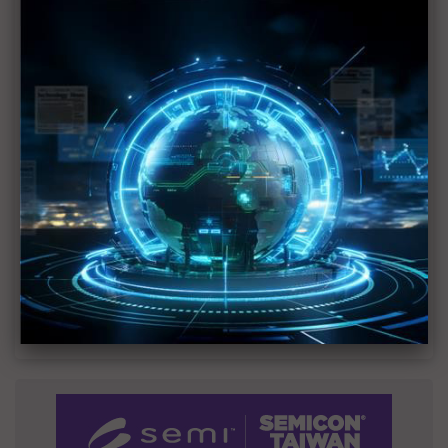
MLCC訂單過熱、出貨比創高 村田示警全球AI基
建熱潮將趨緩
2027全年記憶體產能提前售罄 買家「祕而不
宣」只怕買不夠
英特爾EMIB良率達標 聯發科第2代ASIC產品
2028準時量產
光進銅退更明確？ 聯發科估SerDes 448G為銅
線「最終戰場」
SpaceX晶片採購大轉向 Elon Musk捨超微全面
採用NVIDIA