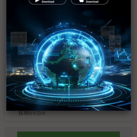
近７天熱門報導
MLCC訂單過熱、出貨比創高 村田示警全球AI基
建熱潮將趨緩
2027全年記憶體產能提前售罄 買家「祕而不
宣」只怕買不夠
英特爾EMIB良率達標 聯發科第2代ASIC產品
2028準時量產
光進銅退更明確？ 聯發科估SerDes 448G為銅
線「最終戰場」
SpaceX晶片採購大轉向 Elon Musk捨超微全面
採用NVIDIA