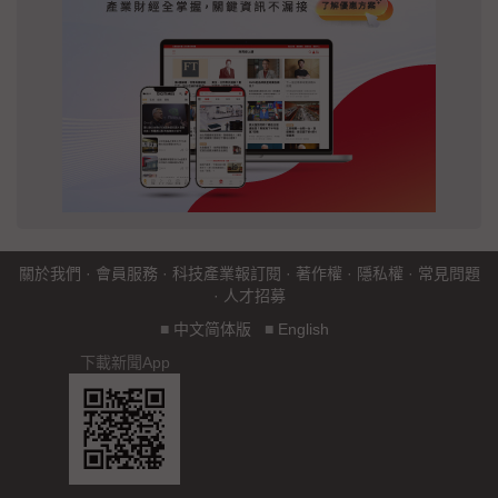
關於我們
·
會員服務
·
科技產業報訂閱
·
著作權
·
隱私權
·
常見問題
·
人才招募
■
中文简体版
■
English
下載新聞App