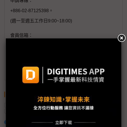
申請專線：
+886-02-87125398。
(週一至週五工作日9:00~18:00)
會員信箱：
member@digitimes.com
(一個工作日內將回覆您的來信)
訂閱DIGITIMES 行動版
關鍵字
半導體產業
航空業
AI
美國
物流
中東
加入已選取到「關鍵字追蹤」