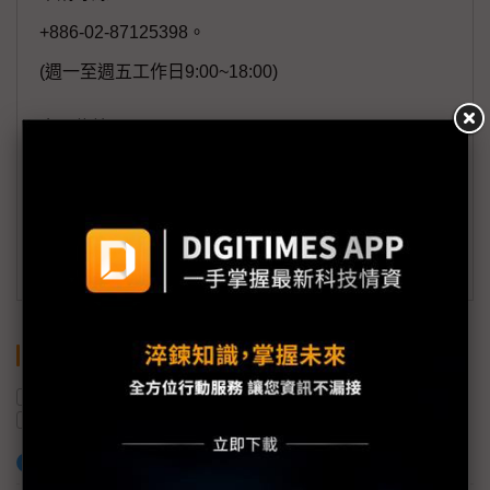
+886-02-87125398。
(週一至週五工作日9:00~18:00)
會員信箱：
member@digitimes.com
(一個工作日內將回覆您的來信)
訂閱DIGITIMES 行動版
關鍵字
SK海力士
COMPUTEX
先進封裝
HBM
AI
魏哲家
加入已選取到「關鍵字追蹤」