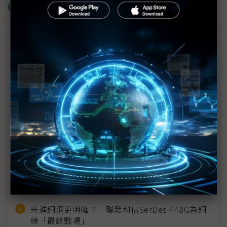
什麼是「關鍵字追蹤」
近７天熱門報導
MLCC訂單過熱、出貨比創高 村田示警全球AI基
建熱潮將趨緩
2027全年記憶體產能提前售罄 買家「祕而不
宣」只怕買不夠
英特爾EMIB良率達標 聯發科第2代ASIC產品
2028準時量產
SpaceX晶片採購大轉向 Elon Musk捨超微全面
採用NVIDIA
光進銅退更明確？ 聯發科估SerDes 448G為銅
線「最終戰場」