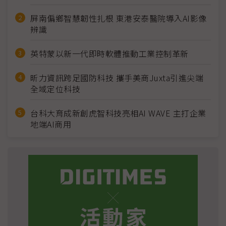
屏南偏鄉智慧韌性扎根 東港安泰醫院導入AI影像
辨識
英特蒙以新一代即時軟體推動工業控制革新
昕力資訊跨足國防科技 攜手美商Juxta引進尖端
全域定位科技
台科大育成新創虎智科技亮相AI WAVE 主打企業
地端AI商用