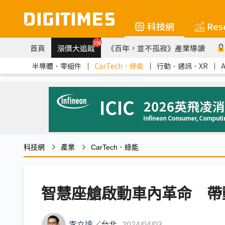
科技網
Res
259
首頁
漲價大追蹤
《百年，並不孤寂》產業導讀
半導體．零組件
｜
CarTech．綠能
｜
行動．通訊．XR
｜
科技網
產業
CarTech．綠能
智慧座艙啟動車內革命 帶
李立達
／
台北
2024/04/03