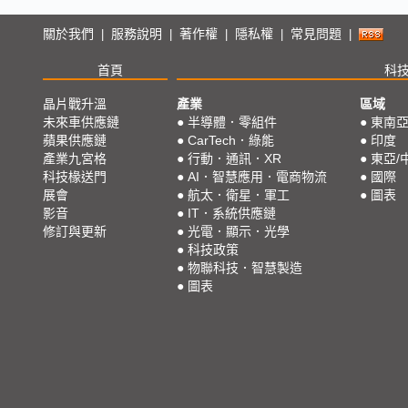
關於我們
服務說明
著作權
隱私權
常見問題
|
|
|
|
|
首頁
科
晶片戰升溫
產業
區域
未來車供應鏈
●
半導體．零組件
●
東南
蘋果供應鏈
●
CarTech．綠能
●
印度
產業九宮格
●
行動．通訊．XR
●
東亞/
科技椽送門
●
AI．智慧應用．電商物流
●
國際
展會
●
航太．衛星．軍工
●
圖表
影音
●
IT．系統供應鏈
修訂與更新
●
光電．顯示．光學
●
科技政策
●
物聯科技．智慧製造
●
圖表