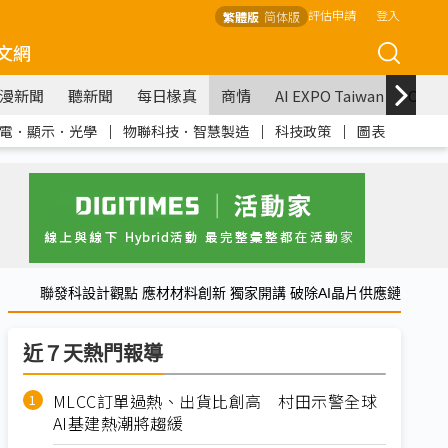
評估申請
登入
繁體版
简体版
文網
漫新聞
聽新聞
每日椽真
商情
AI EXPO Taiwan
COM
電．顯示．光學
｜
物聯科技．智慧製造
｜
科技政策
｜
圖表
聯發科設計觀點 應材材料創新 獨家開講 破除AI晶片供應鏈
近７天熱門報導
MLCC訂單過熱、出貨比創高 村田示警全球
AI基建熱潮將趨緩