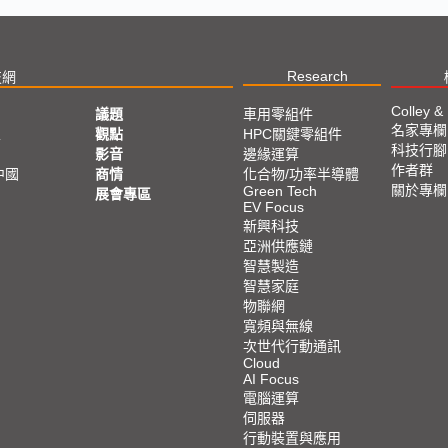
Research
技網
Colley &
議題
車用零組件
名家專欄
亞
觀點
HPC關鍵零組件
科技行腳
影音
邊緣運算
作者群
中國
商情
化合物/功率半導體
關於專欄
Green Tech
展會專區
EV Focus
新興科技
亞洲供應鏈
智慧製造
智慧家庭
物聯網
寬頻與無線
次世代行動通訊
Cloud
AI Focus
電腦運算
伺服器
行動裝置與應用