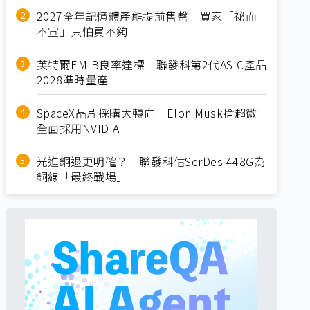
2027全年記憶體產能提前售罄 買家「祕而
不宣」只怕買不夠
英特爾EMIB良率達標 聯發科第2代ASIC產品
2028準時量產
SpaceX晶片採購大轉向 Elon Musk捨超微
全面採用NVIDIA
光進銅退更明確？ 聯發科估SerDes 448G為
銅線「最終戰場」