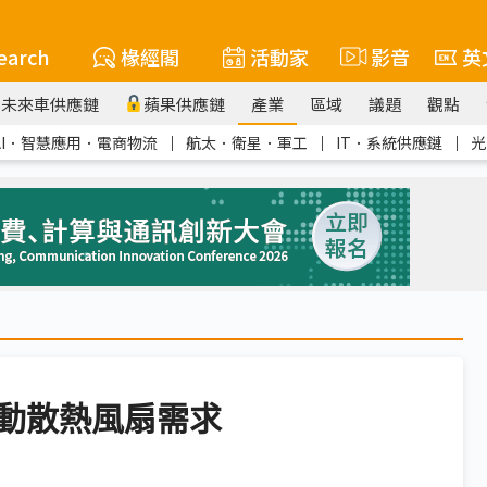
earch
椽經閣
活動家
影音
英
未來車供應鏈
蘋果供應鏈
產業
區域
議題
觀點
AI．智慧應用．電商物流
｜
航太．衛星．軍工
｜
IT．系統供應鏈
｜
光
動散熱風扇需求