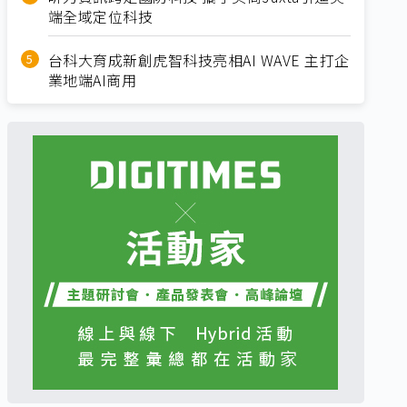
端全域定位科技
台科大育成新創虎智科技亮相AI WAVE 主打企
業地端AI商用