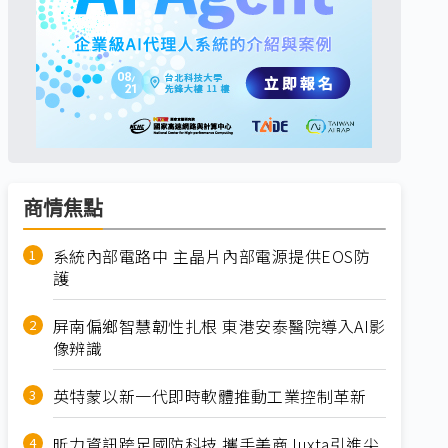
商情焦點
系統內部電路中 主晶片內部電源提供EOS防
護
屏南偏鄉智慧韌性扎根 東港安泰醫院導入AI影
像辨識
英特蒙以新一代即時軟體推動工業控制革新
昕力資訊跨足國防科技 攜手美商Juxta引進尖