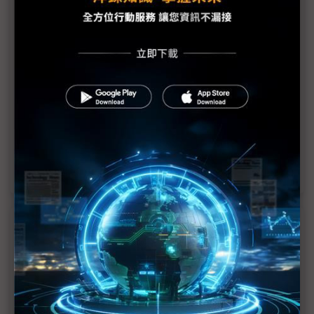
研發補助說變就變 台灣科研與投資環境受衝擊
閣揆信心喊話 力挽狂瀾讓財劃法導回正軌
研發補助生變 郭智輝：外商震驚 政府信譽亦受損
經濟部突發性短少297億預算 竹科供水與科技補助
計畫生變
美光與NVIDIA投資效益優於預期 政府承諾反受考驗
近７天熱門報導
MLCC訂單過熱、出貨比創高 村田示警全球AI基
建熱潮將趨緩
2027全年記憶體產能提前售罄 買家「祕而不