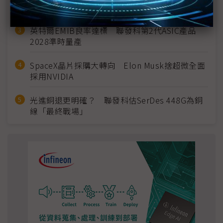
宣」只怕買不夠
英特爾EMIB良率達標 聯發科第2代ASIC產品
2028準時量產
SpaceX晶片採購大轉向 Elon Musk捨超微全面
採用NVIDIA
光進銅退更明確？ 聯發科估SerDes 448G為銅
線「最終戰場」