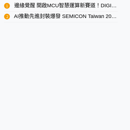
邊緣覺醒 開啟MCU智慧運算新賽道！DIGITIMES 8/7 MCU論壇登場
AI推動先進封裝爆發 SEMICON Taiwan 2025 匯聚全球力量