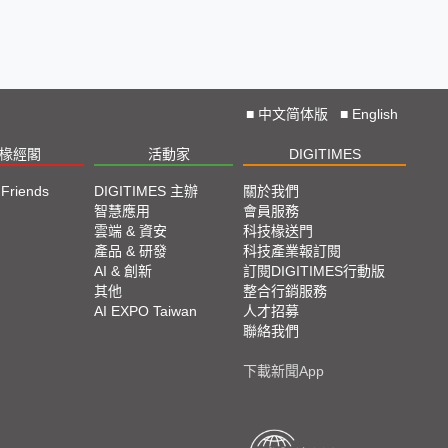
■
中文简体版
■
English
椽經閣
活動家
DIGITIMES
 Friends
DIGITIMES 主辦
關於我們
欄
智慧應用
會員服務
腳
雲端 & 資安
科技椽送門
產品 & 研發
科技產業報訂閱
欄
AI & 創新
訂閱DIGITIMES行動版
其他
整合行銷服務
AI EXPO Taiwan
人才招募
聯絡我們
下載新聞App