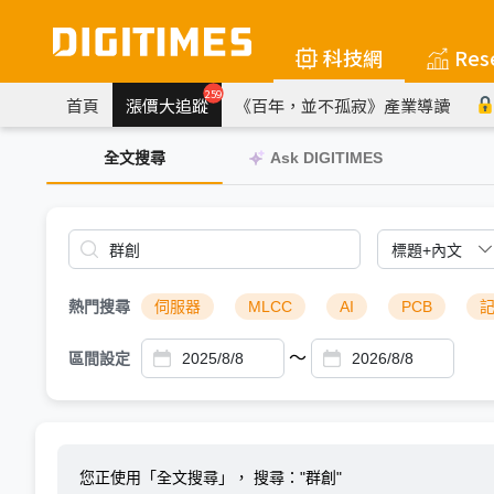
科技網
Res
259
首頁
漲價大追蹤
《百年，並不孤寂》產業導讀
全文搜尋
Ask DIGITIMES
熱門搜尋
伺服器
MLCC
AI
PCB
～
區間設定
您正使用「全文搜尋」，
搜尋："群創"