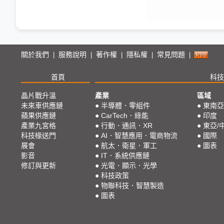
關於我們
服務說明
著作權
隱私權
常見問題
|
|
|
|
|
首頁
科技
晶片戰升溫
產業
區域
未來車供應鏈
●
半導體．零組件
●
東南亞
蘋果供應鏈
●
CarTech．綠能
●
印度
產業九宮格
●
行動．通訊．XR
●
東亞/
科技椽送門
●
AI．智慧應用．電商物流
●
國際
展會
●
航太．衛星．軍工
●
圖表
影音
●
IT．系統供應鏈
修訂與更新
●
光電．顯示．光學
●
科技政策
●
物聯科技．智慧製造
●
圖表