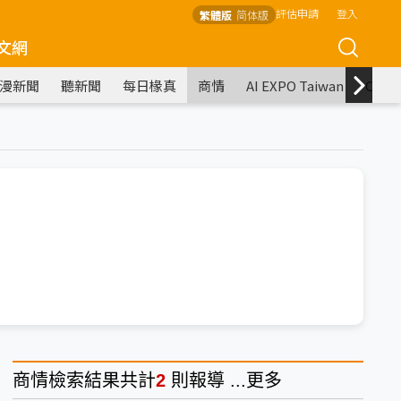
評估申請
登入
繁體版
简体版
文網
漫新聞
聽新聞
每日椽真
商情
AI EXPO Taiwan
COM
商情
檢索結果共計
2
則報導 ...
更多