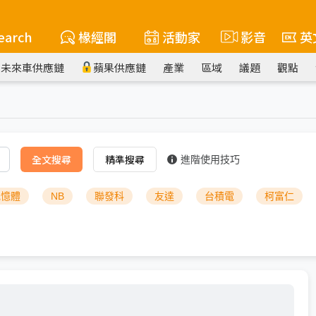
earch
椽經閣
活動家
影音
英
未來車供應鏈
蘋果供應鏈
產業
區域
議題
觀點
全文搜尋
精準搜尋
進階使用技巧
記憶體
NB
聯發科
友達
台積電
柯富仁