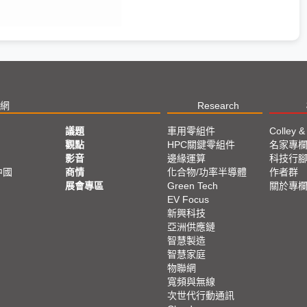
網
Research
議題
車用零組件
Colley &
觀點
HPC關鍵零組件
名家專
影音
邊緣運算
科技行
中國
商情
化合物/功率半導體
作者群
展會專區
Green Tech
關於專
EV Focus
新興科技
亞洲供應鏈
智慧製造
智慧家庭
物聯網
寬頻與無線
次世代行動通訊