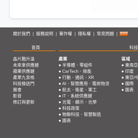
關於我們
服務說明
著作權
隱私權
常見問題
|
|
|
|
|
首頁
科技
晶片戰升溫
產業
區域
未來車供應鏈
●
半導體．零組件
●
東南亞
蘋果供應鏈
●
CarTech．綠能
●
印度
產業九宮格
●
行動．通訊．XR
●
東亞/
科技椽送門
●
AI．智慧應用．電商物流
●
國際
展會
●
航太．衛星．軍工
●
圖表
影音
●
IT．系統供應鏈
修訂與更新
●
光電．顯示．光學
●
科技政策
●
物聯科技．智慧製造
●
圖表