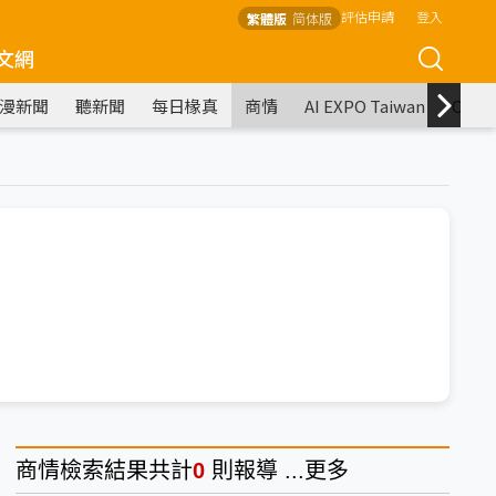
評估申請
登入
繁體版
简体版
文網
漫新聞
聽新聞
每日椽真
商情
AI EXPO Taiwan
COM
商情
檢索結果共計
0
則報導 ...
更多