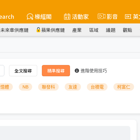
earch
椽經閣
活動家
影音
英
未來車供應鏈
蘋果供應鏈
產業
區域
議題
觀點
全文搜尋
精準搜尋
進階使用技巧
記憶體
NB
聯發科
友達
台積電
柯富仁