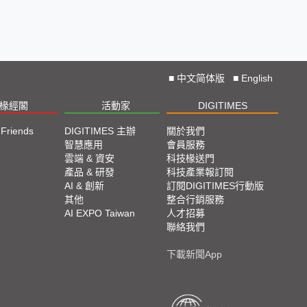
■
中文简体版
■
English
椽經閣
活動家
DIGITIMES
 Friends
DIGITIMES 主辦
關於我們
欄
智慧應用
會員服務
腳
雲端 & 資安
科技椽送門
產品 & 研發
科技產業報訂閱
欄
AI & 創新
訂閱DIGITIMES行動版
其他
整合行銷服務
AI EXPO Taiwan
人才招募
聯絡我們
下載新聞App