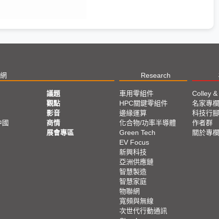
網
Research
議題
車用零組件
Colley &
觀點
HPC關鍵零組件
名家專
影音
邊緣運算
科技行
中國
商情
化合物/功率半導體
作者群
展會專區
Green Tech
關於專
EV Focus
新興科技
亞洲供應鏈
智慧製造
智慧家庭
物聯網
寬頻與無線
次世代行動通訊