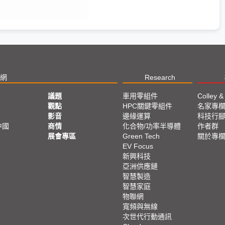
網
Research
議題
車用零組件
Colley &
觀點
HPC關鍵零組件
名家專
影音
邊緣運算
科技行
中國
商情
化合物/功率半導體
作者群
展會專區
Green Tech
關於專
EV Focus
新興科技
亞洲供應鏈
智慧製造
智慧家庭
物聯網
寬頻與無線
次世代行動通訊