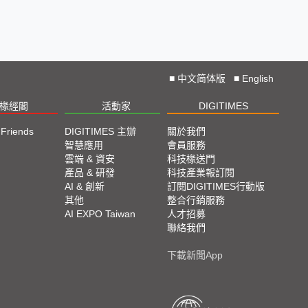
■
中文简体版
■
English
椽經閣
活動家
DIGITIMES
 Friends
DIGITIMES 主辦
關於我們
欄
智慧應用
會員服務
腳
雲端 & 資安
科技椽送門
產品 & 研發
科技產業報訂閱
欄
AI & 創新
訂閱DIGITIMES行動版
其他
整合行銷服務
AI EXPO Taiwan
人才招募
聯絡我們
下載新聞App