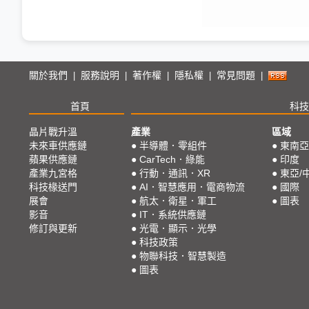
關於我們
服務說明
著作權
隱私權
常見問題
|
|
|
|
|
首頁
科技
晶片戰升溫
產業
區域
未來車供應鏈
●
半導體．零組件
●
東南亞
蘋果供應鏈
●
CarTech．綠能
●
印度
產業九宮格
●
行動．通訊．XR
●
東亞/
科技椽送門
●
AI．智慧應用．電商物流
●
國際
展會
●
航太．衛星．軍工
●
圖表
影音
●
IT．系統供應鏈
修訂與更新
●
光電．顯示．光學
●
科技政策
●
物聯科技．智慧製造
●
圖表