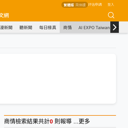
評估申請
登入
繁體版
简体版
文網
漫新聞
聽新聞
每日椽真
商情
AI EXPO Taiwan
COM
商情
檢索結果共計
0
則報導 ...
更多