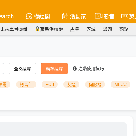
earch
椽經閣
活動家
影音
英
未來車供應鏈
蘋果供應鏈
產業
區域
議題
觀點
全文搜尋
精準搜尋
進階使用技巧
積電
柯富仁
PCB
友達
伺服器
MLCC