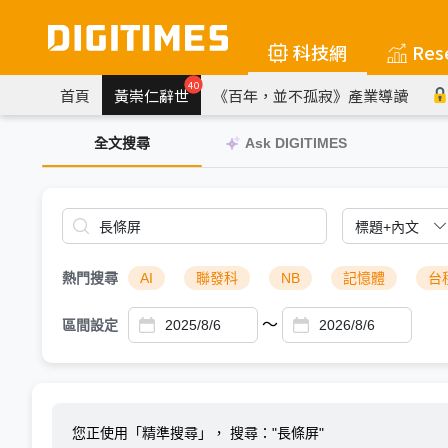
科技網
Res
40
首頁
黃崇仁辭世
《百年，並不孤寂》產業導讀
全文搜尋
Ask DIGITIMES
熱門搜尋
AI
聯發科
NB
記憶體
台
～
區間設定
您正使用「精準搜尋」，
搜尋："長條屏"