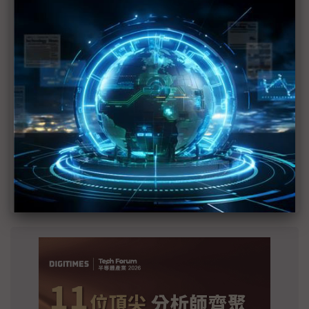
建熱潮將趨緩
2027全年記憶體產能提前售罄 買家「祕而不
宣」只怕買不夠
英特爾EMIB良率達標 聯發科第2代ASIC產品
2028準時量產
SpaceX晶片採購大轉向 Elon Musk捨超微全面
採用NVIDIA
光進銅退更明確？ 聯發科估SerDes 448G為銅
線「最終戰場」