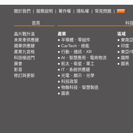
關於我們
服務說明
著作權
隱私權
常見問題
|
|
|
|
|
首頁
科
晶片戰升溫
產業
區域
未來車供應鏈
●
半導體．零組件
●
東南
蘋果供應鏈
●
CarTech．綠能
●
印度
產業九宮格
●
行動．通訊．XR
●
東亞/
科技椽送門
●
AI．智慧應用．電商物流
●
國際
展會
●
航太．衛星．軍工
●
圖表
影音
●
IT．系統供應鏈
修訂與更新
●
光電．顯示．光學
●
科技政策
●
物聯科技．智慧製造
●
圖表