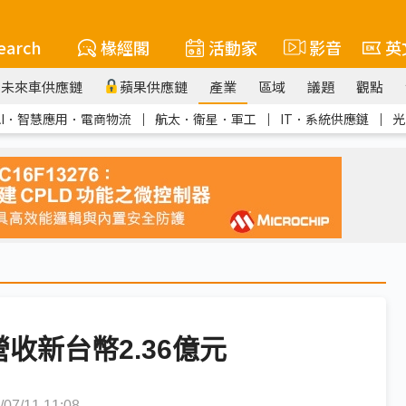
earch
椽經閣
活動家
影音
英
未來車供應鏈
蘋果供應鏈
產業
區域
議題
觀點
AI．智慧應用．電商物流
｜
航太．衛星．軍工
｜
IT．系統供應鏈
｜
光
收新台幣2.36億元
7/11 11:08