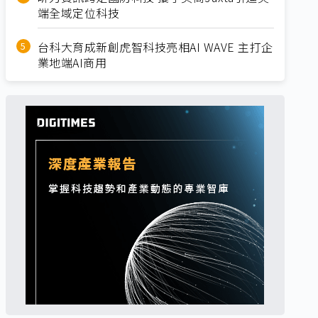
端全域定位科技
台科大育成新創虎智科技亮相AI WAVE 主打企
業地端AI商用