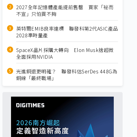
2027全年記憶體產能提前售罄 買家「祕而
不宣」只怕買不夠
英特爾EMIB良率達標 聯發科第2代ASIC產品
2028準時量產
SpaceX晶片採購大轉向 Elon Musk捨超微
全面採用NVIDIA
光進銅退更明確？ 聯發科估SerDes 448G為
銅線「最終戰場」