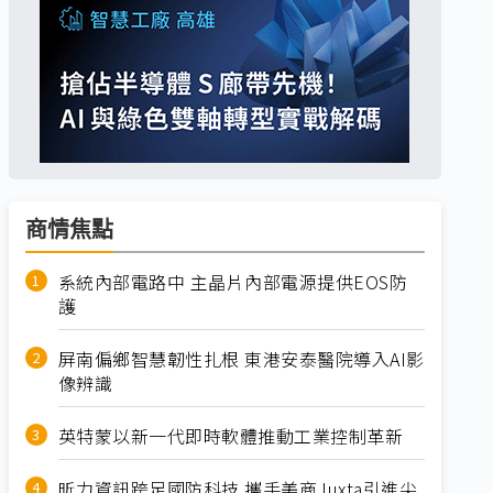
商情焦點
系統內部電路中 主晶片內部電源提供EOS防
護
屏南偏鄉智慧韌性扎根 東港安泰醫院導入AI影
像辨識
英特蒙以新一代即時軟體推動工業控制革新
昕力資訊跨足國防科技 攜手美商Juxta引進尖