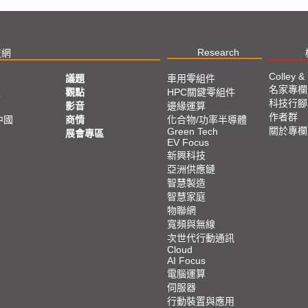
Research
技網
Colley &
議題
車用零組件
名家專欄
亞
觀點
HPC關鍵零組件
科技行腳
影音
邊緣運算
作者群
中國
商情
化合物/功率半導體
關於專欄
Green Tech
展會專區
EV Focus
新興科技
亞洲供應鏈
智慧製造
智慧家庭
物聯網
寬頻與無線
次世代行動通訊
Cloud
AI Focus
電腦運算
伺服器
行動裝置與應用