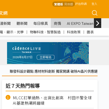
評估申請
登入
繁體版
简体版
文網
漫新聞
聽新聞
每日椽真
商情
AI EXPO Taiwan
COM
電．顯示．光學
｜
物聯科技．智慧製造
｜
科技政策
｜
圖表
聯發科設計觀點 應材材料創新 獨家開講 破除AI晶片供應鏈
近７天熱門報導
MLCC訂單過熱、出貨比創高 村田示警全球
AI基建熱潮將趨緩