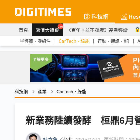
科技網
Res
259
首頁
漲價大追蹤
《百年，並不孤寂》產業導讀
半導體．零組件
｜
CarTech．綠能
｜
行動．通訊．XR
｜
科技網
產業
CarTech．綠能
新業務陸續發酵 桓鼎6月營
杜念魯
／
台北
2025/07/11
更新時間：2025/0