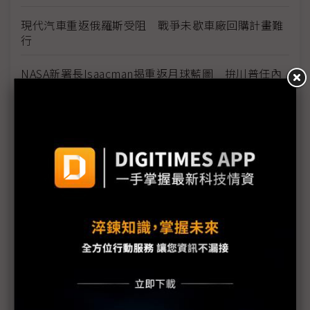
現代汽車重返俄羅斯受阻 戰爭未歇車廠回購計畫難
行
NASA新署長Isaacman揭重返月球藍圖 拚川普任內
啟動「軌道經濟」
中國H200訂單暴增逾200萬顆 NVIDIA傳急敲台積新
產能
黃仁勳誠聘Groq 員工股權「折現」約9成隨CEO加
入NVIDIA
川普10萬美元H-1B簽證費用爭議延燒 美國商會提起
上訴
魏哲家自嘲含淚打造台積美廠 NYT剖析1.8萬條法規
如何綁住晶圓代工龍頭手腳