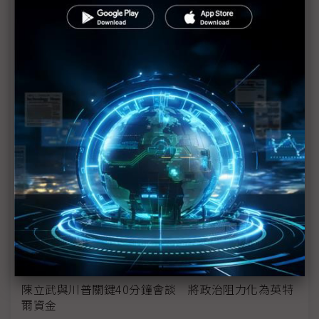
從DeepSeek到H200鬆綁 盤點NVIDIA 2025年十大
關鍵時刻
新的逆襲之路？ 業者估未來5~10年中國將竄出多家
TPU
未蒙其利先受其害 美國製造業景氣連9個月衰退
H200效能翻6倍、價格增3成 NVIDIA「清庫存」仍
讓中國動心
豐田目標2026全球生產破千萬輛 HEV需求強勁跨越
電動車放緩影響
東南亞各國與美貿易協議持續推進 2026聚焦關鍵礦
產、轉口問題
陳立武與川普關鍵40分鐘會談 將政治阻力化為英特
爾資金