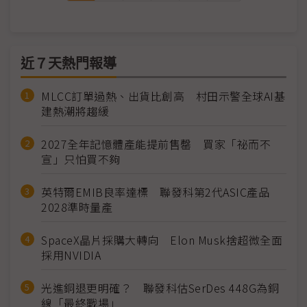
近７天熱門報導
MLCC訂單過熱、出貨比創高 村田示警全球AI基
建熱潮將趨緩
2027全年記憶體產能提前售罄 買家「祕而不
宣」只怕買不夠
英特爾EMIB良率達標 聯發科第2代ASIC產品
2028準時量產
SpaceX晶片採購大轉向 Elon Musk捨超微全面
採用NVIDIA
光進銅退更明確？ 聯發科估SerDes 448G為銅
線「最終戰場」