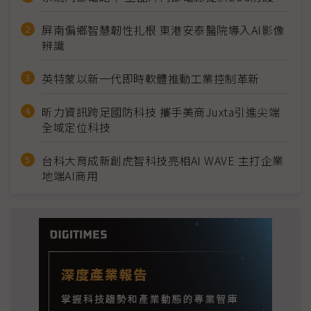
屏南偏鄉智慧韌性扎根 東港安泰醫院導入AI影像
辨識
英特蒙以新一代即時軟體推動工業控制革新
昕力資訊跨足國防科技 攜手美商Juxta引進尖端
全域定位科技
台科大育成新創虎智科技亮相AI WAVE 主打企業
地端AI商用