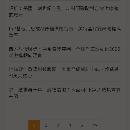
評析：美國「創世紀任務」AI科研戰略對台灣供應鏈
的啟示
InP基板荒恐成AI傳輸供應瓶頸 英特磊採雙策略提高
效率
西方放慢腳步、中系奇襲突圍 全球汽車電動化2026
從激進轉向現實
地緣政治重塑科技版圖 東南亞成資料中心、製造與
AI角力核心
供不應求再十年 龍德造船：水面/水下無人載具需求
井噴
1
2
3
4
5
>>