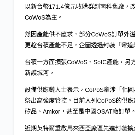
以新台幣171.4億元收購群創南科舊廠，
CoWoS為主。
然因產能供不應求，部分CoWoS訂單外溢
更趁台積產能不足，企圖透過封裝「彎道
台積一方面擴張CoWoS、SoIC產能，
新護城河。
設備供應鏈人士表示，CoPoS牽涉「化
祭出高強度管控。目前入列CoPoS的供應
矽品、Amkor，甚至是中國OSAT廠訂單
近期英特爾重啟馬來西亞廠區先進封裝擴產，