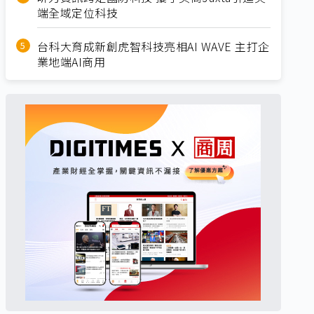
端全域定位科技
台科大育成新創虎智科技亮相AI WAVE 主打企
業地端AI商用