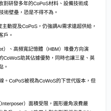
割研發多年的CoPoS材料、設備技術成
高技術壁壘，恐是不得不為。
度主動提及CoPoS，仍強調AI需求遠超供給，
客戶。
let）、高頻寬記憶體（HBM）堆疊方向演
CoWoS助其佔據優勢，同時也讓三星、英
點。
線。CoPoS被視為CoWoS的下世代版本，但
nterposer）面積受限，圓形邊角浪費嚴