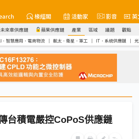
earch
椽經閣
活動家
影音
英
未來車供應鏈
蘋果供應鏈
產業
區域
議題
觀點
AI．智慧應用．電商物流
｜
航太．衛星．軍工
｜
IT．系統供應鏈
｜
光
台積電嚴控CoPoS供應鏈