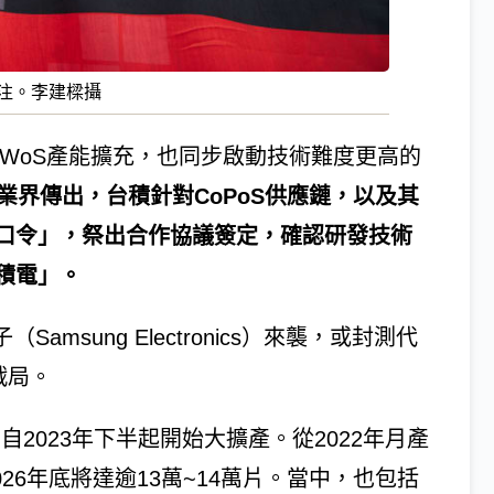
關注。李建樑攝
WoS產能擴充，也同步啟動技術難度更高的
業界傳出，台積針對CoPoS供應鏈，以及其
口令」，祭出合作協議簽定，確認研發技術
積電」。
amsung Electronics）來襲，或封測代
戰局。
自2023年下半起開始大擴產。從2022年月產
026年底將達逾13萬~14萬片。當中，也包括