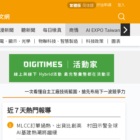
評估申請
登入
繁體版
简体版
文網
漫新聞
聽新聞
每日椽真
商情
AI EXPO Taiwan
COM
電．顯示．光學
｜
物聯科技．智慧製造
｜
科技政策
｜
圖表
一次看懂自主工廠技術藍圖，搶先布局下一波競爭力
近７天熱門報導
MLCC訂單過熱、出貨比創高 村田示警全球
AI基建熱潮將趨緩