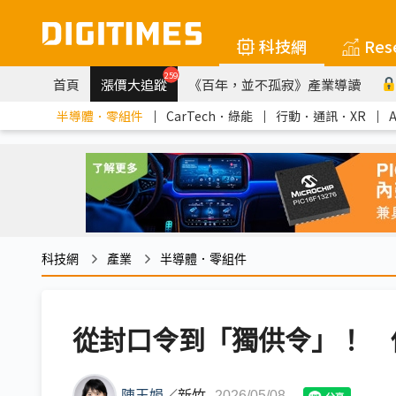
科技網
Res
259
首頁
漲價大追蹤
《百年，並不孤寂》產業導讀
半導體．零組件
｜
CarTech．綠能
｜
行動．通訊．XR
｜
科技網
產業
半導體．零組件
從封口令到「獨供令」！ 傳
陳玉娟
／
新竹
2026/05/08