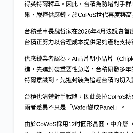
得英特爾釋單。因此，台積為防堵對手群收
果，嚴控供應鏈，於CoPoS世代再度築
台積董事長魏哲家在2026年4月法說會首
台積正努力以合理成本提供足夠產能支持
供應鏈業者認為，AI晶片朝小晶片（Chip
進，先進封裝重要性急增，台積研發多年的
特爾意識到，先進封裝為追趕台積的切入
台積也清楚對手戰略，因此急拉CoPoS防
兩者差異不只是「Wafer變成Panel」。
由於CoWoS採用12吋圓形晶圓，中介層（I