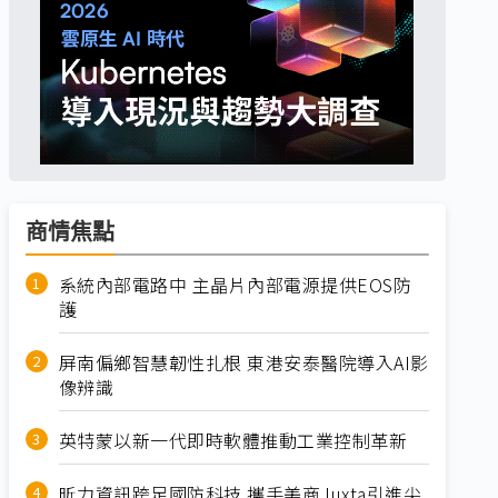
商情焦點
系統內部電路中 主晶片內部電源提供EOS防
護
屏南偏鄉智慧韌性扎根 東港安泰醫院導入AI影
像辨識
英特蒙以新一代即時軟體推動工業控制革新
昕力資訊跨足國防科技 攜手美商Juxta引進尖