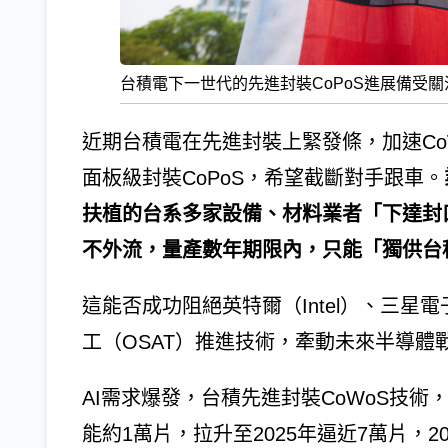
台積電下一世代的先進封裝CoPoS進展備受
近期台積電在先進封裝上緊發條，加速Co
面板級封裝CoPoS，希望截斷對手跟車。
扶植的台系多家設備、材料業者「下達封
不外流，量產數年期限內，只能「獨供台
這能否成功阻絕英特爾（Intel）、三星電子（S
工（OSAT）推進技術，牽動未來半導體
AI需求爆發，台積先進封裝CoWoS技術，
能約1萬片，拉升至2025年逼近7萬片，2