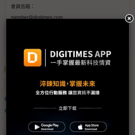
會員信箱：
member@digitimes.com
(一個工作日內將回覆您的來信)
訂閱DIGITIMES 行動版
關鍵字
實體AI
智慧工廠
IPC
樺漢科技
營收
加入已選取到「關鍵字追蹤」
什麼是「關鍵字追蹤」
近７天熱門報導