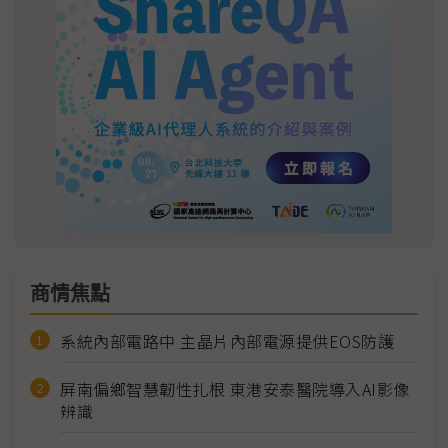
商情焦點
系統內部電路中 主晶片內部電源提供EOS防護
屏南偏鄉智慧韌性扎根 東港安泰醫院導入AI影像
辨識