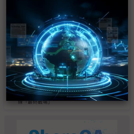
MLCC訂單過熱、出貨比創高 村田示警全球AI基
建熱潮將趨緩
2027全年記憶體產能提前售罄 買家「祕而不
宣」只怕買不夠
英特爾EMIB良率達標 聯發科第2代ASIC產品
2028準時量產
SpaceX晶片採購大轉向 Elon Musk捨超微全面
採用NVIDIA
光進銅退更明確？ 聯發科估SerDes 448G為銅
線「最終戰場」