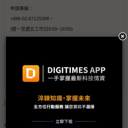
申請專線：
+886-02-87125398。
(週一至週五工作日9:00~18:00)
會員信箱：
member@digitimes.com
(一個工作日內將回覆您的來信)
訂閱DIGITIMES 行動版
關鍵字
工研院
關鍵零組件
供應鏈
無人機
加入已選取到「關鍵字追蹤」