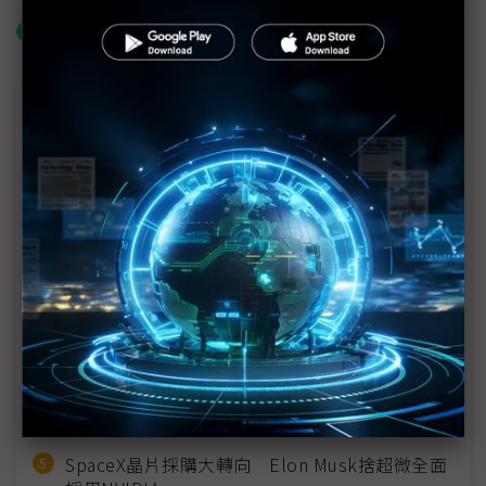
什麼是「關鍵字追蹤」
近７天熱門報導
MLCC訂單過熱、出貨比創高 村田示警全球AI基
建熱潮將趨緩
2027全年記憶體產能提前售罄 買家「祕而不
宣」只怕買不夠
英特爾EMIB良率達標 聯發科第2代ASIC產品
2028準時量產
光進銅退更明確？ 聯發科估SerDes 448G為銅
線「最終戰場」
SpaceX晶片採購大轉向 Elon Musk捨超微全面