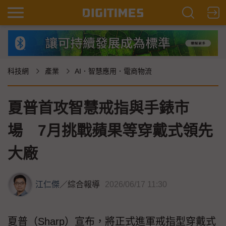
科技網
產業
AI．智慧應用．電商物流
夏普首攻智慧戒指與手錶市
場 7月挑戰蘋果等穿戴式領先
大廠
江仁傑
／
綜合報導
2026/06/17 11:30
夏普（Sharp）宣布，將正式進軍戒指型穿戴式