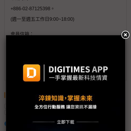
+886-02-87125398。
(週一至週五工作日9:00~18:00)
會員信箱：
member@digitimes.com
(一個工作日內將回覆您的來信)
訂閱DIGITIMES 行動版
關鍵字
智慧型手機
華為Mate系列
穿戴裝置
智慧手錶
蘋果
夏普
加入已選取到「關鍵字追蹤」