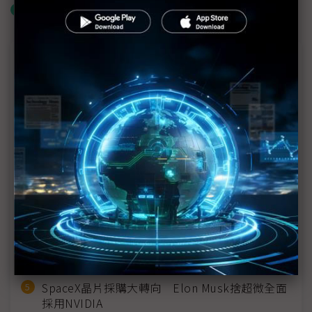
什麼是「關鍵字追蹤」
近７天熱門報導
MLCC訂單過熱、出貨比創高 村田示警全球AI基
建熱潮將趨緩
2027全年記憶體產能提前售罄 買家「祕而不
宣」只怕買不夠
英特爾EMIB良率達標 聯發科第2代ASIC產品
2028準時量產
光進銅退更明確？ 聯發科估SerDes 448G為銅
線「最終戰場」
SpaceX晶片採購大轉向 Elon Musk捨超微全面
採用NVIDIA