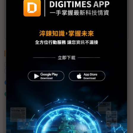
member@digitimes.com
(一個工作日內將回覆您的來信)
訂閱DIGITIMES 行動版
關鍵字
AI晶片
封裝
先進封裝
中國
華為
玻璃基板
加入已選取到「關鍵字追蹤」
什麼是「關鍵字追蹤」
近７天熱門報導
MLCC訂單過熱、出貨比創高 村田示警全球AI基