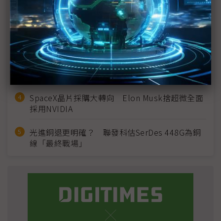
建熱潮將趨緩
2027全年記憶體產能提前售罄 買家「祕而不
宣」只怕買不夠
英特爾EMIB良率達標 聯發科第2代ASIC產品
2028準時量產
SpaceX晶片採購大轉向 Elon Musk捨超微全面
採用NVIDIA
光進銅退更明確？ 聯發科估SerDes 448G為銅
線「最終戰場」