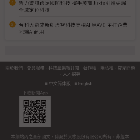
昕力資訊跨足國防科技 攜手美商Juxta引進尖端
全域定位科技
台科大育成新創虎智科技亮相AI WAVE 主打企業
地端AI商用
關於我們
·
會員服務
·
科技產業報訂閱
·
著作權
·
隱私權
·
常見問題
·
人才招募
■
中文简体版
■
English
下載新聞App
本網站內之全部圖文，係屬於大椽股份有限公司所有，非經本