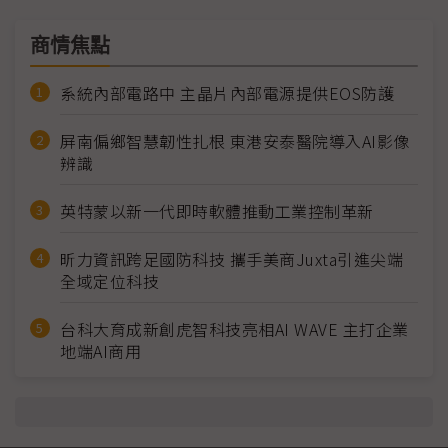
商情焦點
系統內部電路中 主晶片內部電源提供EOS防護
屏南偏鄉智慧韌性扎根 東港安泰醫院導入AI影像
辨識
英特蒙以新一代即時軟體推動工業控制革新
昕力資訊跨足國防科技 攜手美商Juxta引進尖端
全域定位科技
台科大育成新創虎智科技亮相AI WAVE 主打企業
地端AI商用