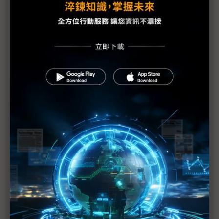
科技1分鐘：全羅道（湖南）半導體聚落
三星、SK海力士建廠光州 終極願景在矽光子生態系
三星全永鉉：光州2座晶圓廠要落地 需擴建核電
全羅道半導體聚落成形 材料設備生態系薄弱成最大
隱憂
南韓仿台打造半導體聚落 家登董座：難複製的是供
應鏈文化
三星宣布2,655兆韓元鉅額投資計畫 南韓四大區域
分工成形
打造第二半導體基地 三星、SK海力士砸800兆韓元
增記憶體廠