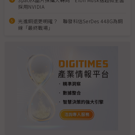
SpaceX晶片採購大轉向 Elon Musk捨超微全面
採用NVIDIA
光進銅退更明確？ 聯發科估SerDes 448G為銅
線「最終戰場」