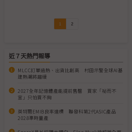
1
2
近７天熱門報導
MLCC訂單過熱、出貨比創高 村田示警全球AI基
建熱潮將趨緩
2027全年記憶體產能提前售罄 買家「祕而不
宣」只怕買不夠
英特爾EMIB良率達標 聯發科第2代ASIC產品
2028準時量產