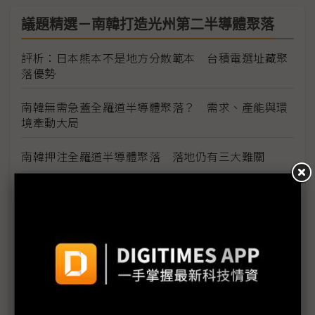
議題精選－南韓打造光州第二半導體聚落
評析：日本熊本不是地方分散範本 台積電選址藏聚
落優勢
南韓無需急蓋全羅道半導體聚落？ 需求、產能與環
境牽動大局
南韓押注全羅道半導體聚落 落地仍有三大難關
【動物農莊】政府熊喊蓋廠 全羅光州獨缺一群「熊
朋友」
從1,500兆到4,755兆韓元 南韓AI半導體投資版圖一
次看懂
南韓擬為半導體聚落鬆綁工時制度 52小時限制可望
放寬