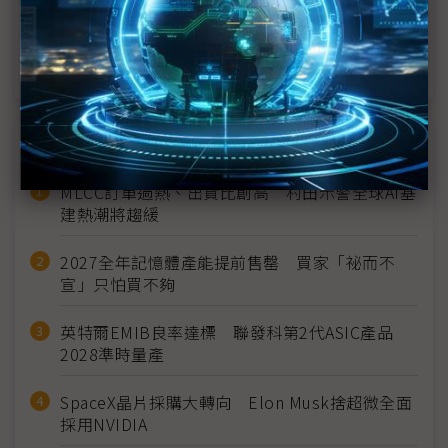
低軌衛星需求爆發 意法半導體上修太空晶片營收目
標
近７天熱門報導
MLCC訂單過熱、出貨比創高 村田示警全球AI基
建熱潮將趨緩
2027全年記憶體產能提前售罄 買家「祕而不
宣」只怕買不夠
英特爾EMIB良率達標 聯發科第2代ASIC產品
2028準時量產
SpaceX晶片採購大轉向 Elon Musk捨超微全面
採用NVIDIA