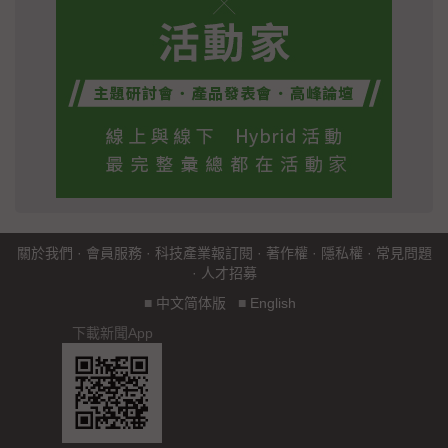
關於我們
·
會員服務
·
科技產業報訂閱
·
著作權
·
隱私權
·
常見問題
·
人才招募
■
中文简体版
■
English
下載新聞App