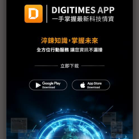
議題精選－太空運算競賽開跑
AI算力外溢至軌道經濟 NVIDIA、SpaceX與Google
引爆太空資料中心競局
NASA攜手Microchip打造太空運算晶片 瞄準百倍算
力與自主AI任務
中美太空資料中心競賽升溫 Google、中國新創搶攻
軌道AI算力
NVIDIA招兵買馬布局太空資料中心 地面電力瓶頸驅
動AI算力向太空擴張
NVIDIA攜5夥伴布局太空軌道AI資料中心 Space-1效
能超越H100
Google攜手SpaceX布局軌道AI運算 太空資料中心
競賽起跑