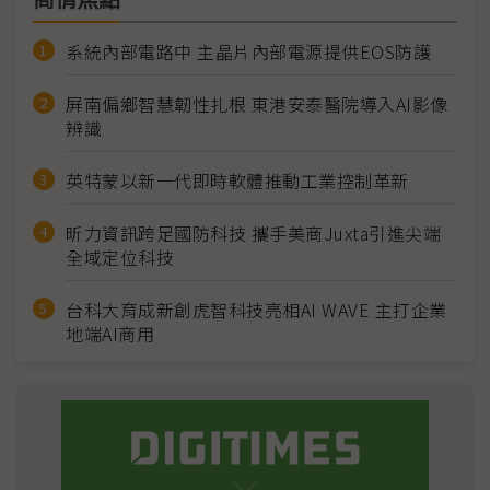
商情焦點
系統內部電路中 主晶片內部電源提供EOS防護
屏南偏鄉智慧韌性扎根 東港安泰醫院導入AI影像
辨識
英特蒙以新一代即時軟體推動工業控制革新
昕力資訊跨足國防科技 攜手美商Juxta引進尖端
全域定位科技
台科大育成新創虎智科技亮相AI WAVE 主打企業
地端AI商用