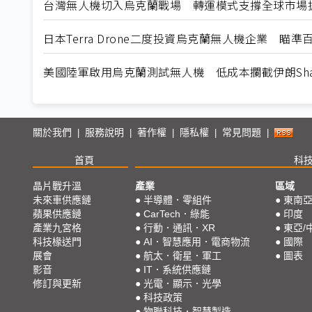
台灣無人機切入烏克蘭戰場 轉運模式支撐全球市場
日本Terra Drone二度投資烏克蘭無人機企業 瞄
美國陸軍啟用烏克蘭測試無人機 低成本攔截伊朗Sha
關於我們
服務說明
著作權
隱私權
常見問題
|
|
|
|
|
首頁
科
晶片戰升溫
產業
區域
未來車供應鏈
●
半導體．零組件
●
東南
蘋果供應鏈
●
CarTech．綠能
●
印度
產業九宮格
●
行動．通訊．XR
●
東亞/
科技椽送門
●
AI．智慧應用．電商物流
●
國際
展會
●
航太．衛星．軍工
●
圖表
影音
●
IT．系統供應鏈
修訂與更新
●
光電．顯示．光學
●
科技政策
●
物聯科技．智慧製造