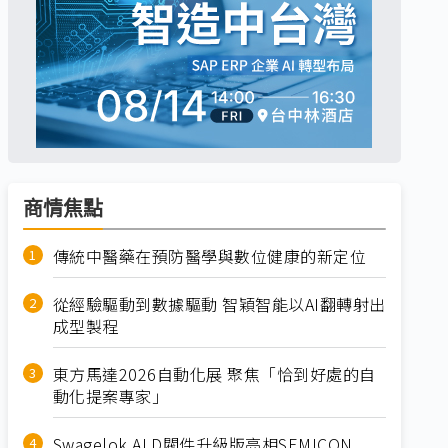
商情焦點
傳統中醫藥在預防醫學與數位健康的新定位
從經驗驅動到數據驅動 智穎智能以AI翻轉射出
成型製程
東方馬達2026自動化展 聚焦「恰到好處的自
動化提案專家」
Swagelok ALD閥件升級版亮相SEMICON