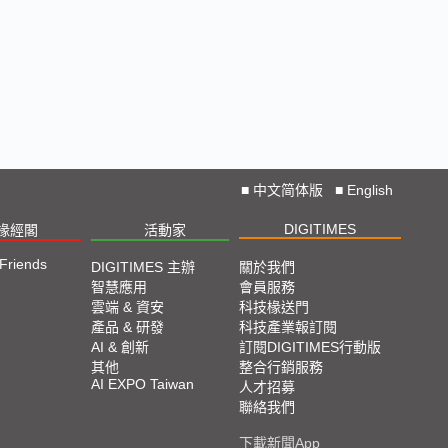
■
中文简体版
■
English
DIGITIMES
椽經閣
活動家
 Friends
DIGITIMES 主辦
關於我們
智慧應用
會員服務
雲端 & 資安
科技椽送門
產品 & 研發
科技產業報訂閱
AI & 創新
訂閱DIGITIMES行動版
其他
整合行銷服務
AI EXPO Taiwan
人才招募
聯絡我們
下載新聞App