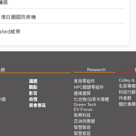
擴張
準百億日圓國防商機
hed威脅
Research
技網
Colley &
議題
車用零組件
名家專欄
亞
觀點
HPC關鍵零組件
科技行腳
影音
邊緣運算
作者群
中國
商情
化合物/功率半導體
關於專欄
Green Tech
展會專區
EV Focus
新興科技
亞洲供應鏈
智慧製造
智慧家庭