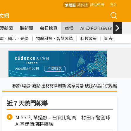
評估申請
登入
繁體版
简体版
文網
漫新聞
聽新聞
每日椽真
商情
AI EXPO Taiwan
COM
電．顯示．光學
｜
物聯科技．智慧製造
｜
科技政策
｜
圖表
聯發科設計觀點 應材材料創新 獨家開講 破除AI晶片供應鏈
近７天熱門報導
MLCC訂單過熱、出貨比創高 村田示警全球
AI基建熱潮將趨緩