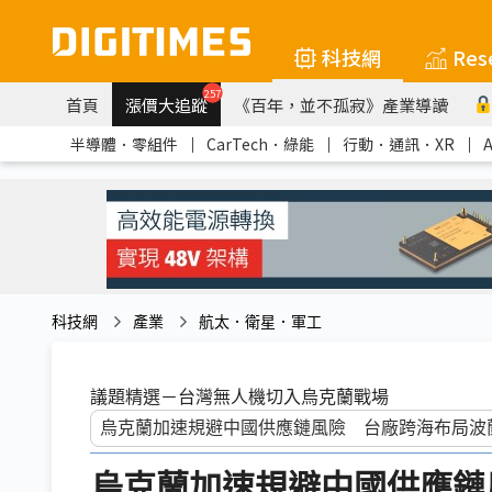
科技網
Res
257
首頁
漲價大追蹤
《百年，並不孤寂》產業導讀
半導體．零組件
｜
CarTech．綠能
｜
行動．通訊．XR
｜
科技網
產業
航太．衛星．軍工
議題精選－台灣無人機切入烏克蘭戰場
烏克蘭加速規避中國供應鏈