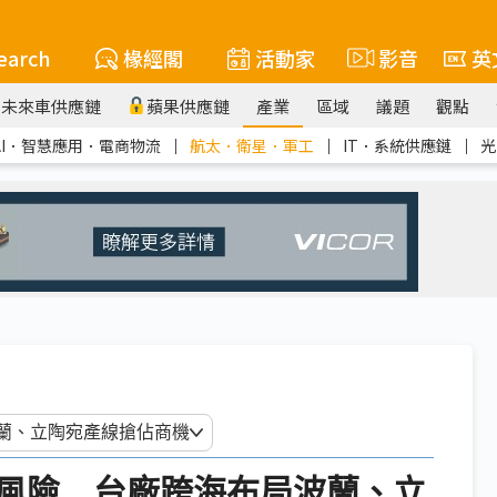
earch
椽經閣
活動家
影音
英
未來車供應鏈
蘋果供應鏈
產業
區域
議題
觀點
AI．智慧應用．電商物流
｜
航太．衛星．軍工
｜
IT．系統供應鏈
｜
光
風險 台廠跨海布局波蘭、立