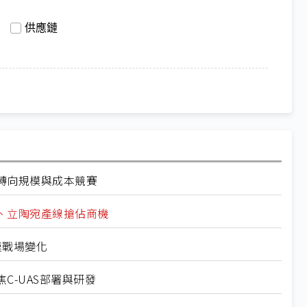
供應鏈
轉向規模與成本競賽
、立陶宛產線搶佔商機
速戰場變化
C-UAS部署與研發