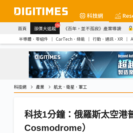
科技網
Res
259
首頁
漲價大追蹤
《百年，並不孤寂》產業導讀
半導體．零組件
｜
CarTech．綠能
｜
行動．通訊．XR
｜
科技網
產業
航太．衛星．軍工
科技1分鐘：俄羅斯太空港普列
Cosmodrome）