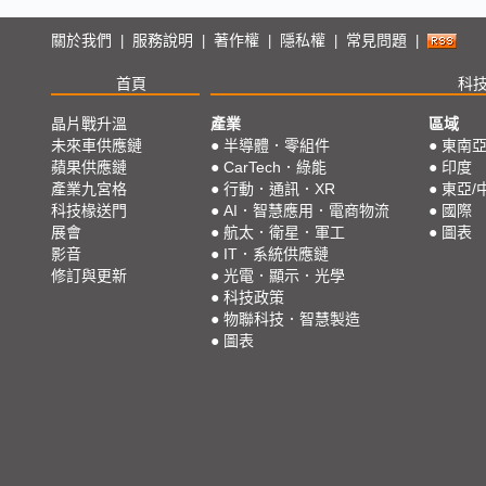
關於我們
服務說明
著作權
隱私權
常見問題
|
|
|
|
|
首頁
科
晶片戰升溫
產業
區域
未來車供應鏈
●
半導體．零組件
●
東南
蘋果供應鏈
●
CarTech．綠能
●
印度
產業九宮格
●
行動．通訊．XR
●
東亞/
科技椽送門
●
AI．智慧應用．電商物流
●
國際
展會
●
航太．衛星．軍工
●
圖表
影音
●
IT．系統供應鏈
修訂與更新
●
光電．顯示．光學
●
科技政策
●
物聯科技．智慧製造
●
圖表