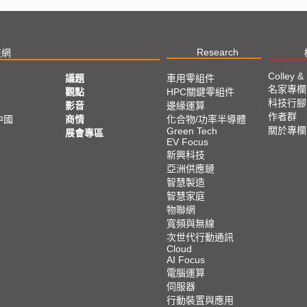
Research
技網
Colley &
議題
車用零組件
名家專欄
亞
觀點
HPC關鍵零組件
科技行腳
影音
邊緣運算
作者群
中國
商情
化合物/功率半導體
關於專欄
Green Tech
展會專區
EV Focus
新興科技
亞洲供應鏈
智慧製造
智慧家庭
物聯網
寬頻與無線
次世代行動通訊
Cloud
AI Focus
電腦運算
伺服器
行動裝置與應用