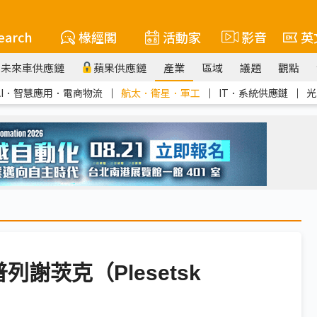
earch
椽經閣
活動家
影音
英
未來車供應鏈
蘋果供應鏈
產業
區域
議題
觀點
AI．智慧應用．電商物流
｜
航太．衛星．軍工
｜
IT．系統供應鏈
｜
光
謝茨克（Plesetsk