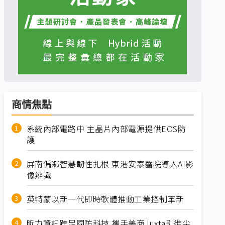
商情焦點
系統內部電路中 主晶片內部電源提供EOS防
護
屏南偏鄉智慧韌性扎根 東港安泰醫院導入AI影
像辨識
英特蒙以新一代即時軟體推動工業控制革新
昕力資訊跨足國防科技 攜手美商Juxta引進尖