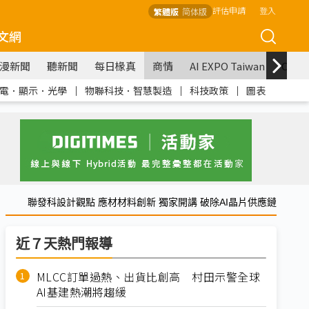
評估申請
登入
繁體版
简体版
文網
漫新聞
聽新聞
每日椽真
商情
AI EXPO Taiwan
COM
電．顯示．光學
｜
物聯科技．智慧製造
｜
科技政策
｜
圖表
聯發科設計觀點 應材材料創新 獨家開講 破除AI晶片供應鏈
近７天熱門報導
MLCC訂單過熱、出貨比創高 村田示警全球
AI基建熱潮將趨緩