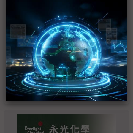
MLCC訂單過熱、出貨比創高 村田示警全球AI基
建熱潮將趨緩
2027全年記憶體產能提前售罄 買家「祕而不
宣」只怕買不夠
英特爾EMIB良率達標 聯發科第2代ASIC產品
2028準時量產
光進銅退更明確？ 聯發科估SerDes 448G為銅
線「最終戰場」
SpaceX晶片採購大轉向 Elon Musk捨超微全面
採用NVIDIA