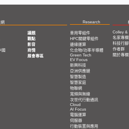
Research
技網
Colley &
議題
車用零組件
名家專欄
亞
觀點
HPC關鍵零組件
科技行腳
影音
邊緣運算
作者群
中國
商情
化合物/功率半導體
關於專欄
Green Tech
展會專區
EV Focus
新興科技
亞洲供應鏈
智慧製造
智慧家庭
物聯網
寬頻與無線
次世代行動通訊
Cloud
AI Focus
電腦運算
伺服器
行動裝置與應用