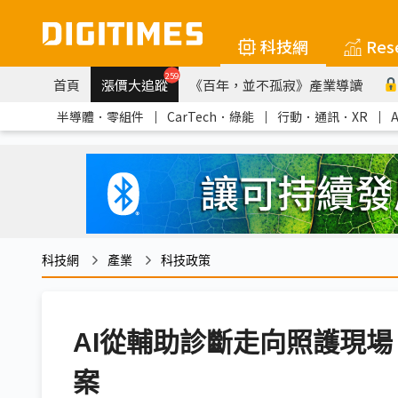
科技網
Res
259
首頁
漲價大追蹤
《百年，並不孤寂》產業導讀
半導體．零組件
｜
CarTech．綠能
｜
行動．通訊．XR
｜
科技網
產業
科技政策
AI從輔助診斷走向照護現
案