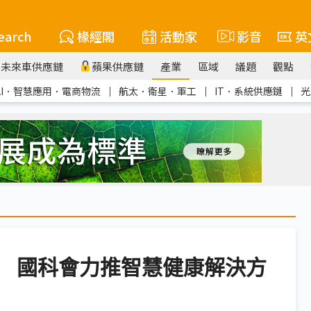
earch
椽經閣
活動家
影音
英
未來車供應鏈
蘋果供應鏈
產業
區域
議題
觀點
AI．智慧應用．電商物流
｜
航太．衛星．軍工
｜
IT．系統供應鏈
｜
光
場 國科會力推智慧健康解決方