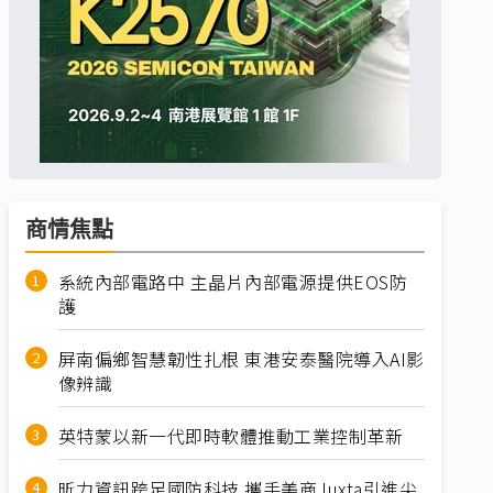
商情焦點
系統內部電路中 主晶片內部電源提供EOS防
護
屏南偏鄉智慧韌性扎根 東港安泰醫院導入AI影
像辨識
英特蒙以新一代即時軟體推動工業控制革新
昕力資訊跨足國防科技 攜手美商Juxta引進尖