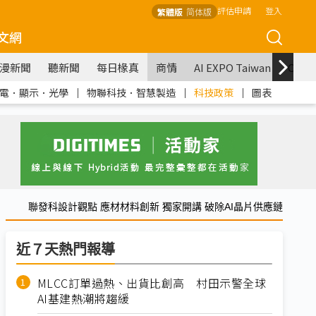
評估申請
登入
繁體版
简体版
文網
漫新聞
聽新聞
每日椽真
商情
AI EXPO Taiwan
COM
電．顯示．光學
｜
物聯科技．智慧製造
｜
科技政策
｜
圖表
聯發科設計觀點 應材材料創新 獨家開講 破除AI晶片供應鏈
近７天熱門報導
MLCC訂單過熱、出貨比創高 村田示警全球
AI基建熱潮將趨緩