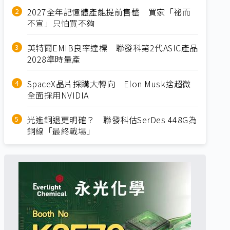
2027全年記憶體產能提前售罄 買家「祕而
不宣」只怕買不夠
英特爾EMIB良率達標 聯發科第2代ASIC產品
2028準時量產
SpaceX晶片採購大轉向 Elon Musk捨超微
全面採用NVIDIA
光進銅退更明確？ 聯發科估SerDes 448G為
銅線「最終戰場」