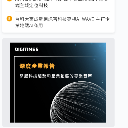
端全域定位科技
台科大育成新創虎智科技亮相AI WAVE 主打企
業地端AI商用