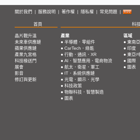
關於我們
服務說明
著作權
隱私權
常見問題
|
|
|
|
|
首頁
科
晶片戰升溫
產業
區域
未來車供應鏈
●
半導體．零組件
●
東南
蘋果供應鏈
●
CarTech．綠能
●
印度
產業九宮格
●
行動．通訊．XR
●
東亞/
科技椽送門
●
AI．智慧應用．電商物流
●
國際
展會
●
航太．衛星．軍工
●
圖表
影音
●
IT．系統供應鏈
修訂與更新
●
光電．顯示．光學
●
科技政策
●
物聯科技．智慧製造
●
圖表