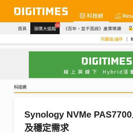
科技網
Res
259
首頁
漲價大追蹤
《百年，並不孤寂》產業導讀
伺服器/儲存
｜
科技網
Synology NVMe PAS
及穩定需求