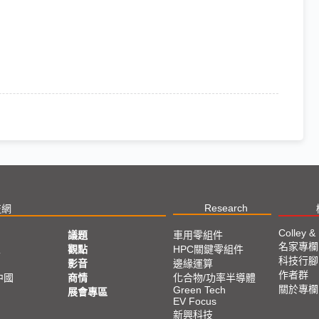
Research
技網
Colley &
議題
車用零組件
名家專欄
亞
觀點
HPC關鍵零組件
科技行腳
影音
邊緣運算
作者群
中國
商情
化合物/功率半導體
關於專欄
Green Tech
展會專區
EV Focus
新興科技