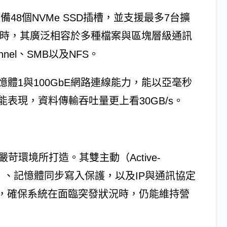
備48個NVMe SSD插槽，並支援最多7台擴
。同時，其廣泛相容於多種檔案與區塊層級通訊
annel、SMB以及NFS。
的記憶體1與100GbE網路連線能力，能以亞毫秒
能表現，資料傳輸吞吐量更上看30GB/s。
嚴苛環境所打造。其雙主動（Active-
同位元）、記憶體同步寫入保護，以及IP與通訊協定
，確保系統在面臨突發狀況時，仍能維持營