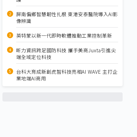
屏南偏鄉智慧韌性扎根 東港安泰醫院導入AI影
像辨識
英特蒙以新一代即時軟體推動工業控制革新
昕力資訊跨足國防科技 攜手美商Juxta引進尖
端全域定位科技
台科大育成新創虎智科技亮相AI WAVE 主打企
業地端AI商用