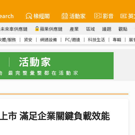
earch
椽經閣
活動家
影音
英
未來車供應鏈
蘋果供應鏈
產業
區域
議題
觀點
軟體/服務
｜
資安
｜
網通設備
｜
PC/週邊
｜
科技生活
｜
專輯
｜
展
7700上市 滿足企業關鍵負載效能