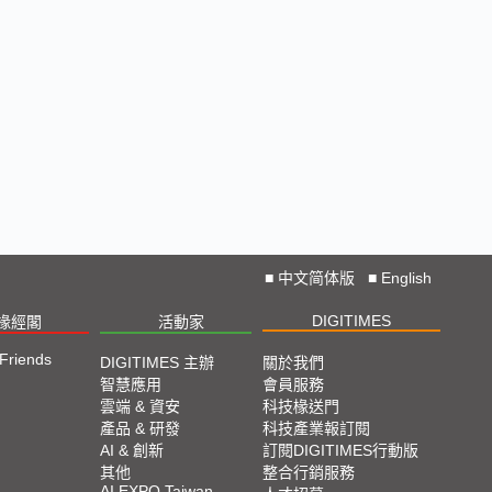
■
中文简体版
■
English
DIGITIMES
椽經閣
活動家
 Friends
DIGITIMES 主辦
關於我們
智慧應用
會員服務
雲端 & 資安
科技椽送門
產品 & 研發
科技產業報訂閱
AI & 創新
訂閱DIGITIMES行動版
其他
整合行銷服務
AI EXPO Taiwan