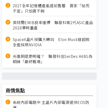
2027全年記憶體產能提前售罄 買家「祕而
不宣」只怕買不夠
英特爾EMIB良率達標 聯發科第2代ASIC產品
2028準時量產
SpaceX晶片採購大轉向 Elon Musk捨超微
全面採用NVIDIA
光進銅退更明確？ 聯發科估SerDes 448G為
銅線「最終戰場」
商情焦點
系統內部電路中 主晶片內部電源提供EOS防
護