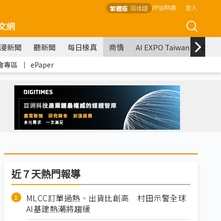
評估申請
登入
繁體版
简体版
文網
漫新聞
聽新聞
每日椽真
商情
AI EXPO Taiwan
COM
會專區
｜
ePaper
近７天熱門報導
MLCC訂單過熱、出貨比創高 村田示警全球
AI基建熱潮將趨緩