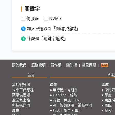
關鍵字
伺服器
NVMe
加入已選取到「關鍵字追蹤」
什麼是「關鍵字追蹤」
關於我們
服務說明
著作權
隱私權
常見問題
|
|
|
|
|
首頁
科
晶片戰升溫
產業
區域
未來車供應鏈
●
半導體．零組件
●
東南
蘋果供應鏈
●
CarTech．綠能
●
印度
產業九宮格
●
行動．通訊．XR
●
東亞/
科技椽送門
●
AI．智慧應用．電商物流
●
國際
展會
●
航太．衛星．軍工
●
圖表