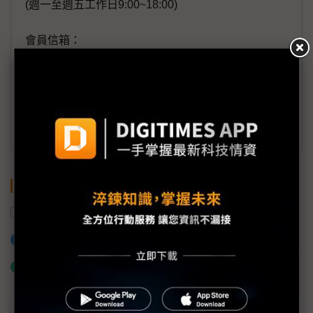
(週一至週五工作日9:00~18:00)
會員信箱：
member@digitimes.com
(一個工作日內將回覆您的來信)
訂閱DIGITIMES 行動版
關鍵字
折疊式手機
Samsung Galaxy
三星電子
加入已選取到「關鍵字追蹤」
什麼是「關鍵字追蹤」