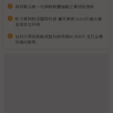
英特蒙以新一代即時軟體推動工業控制革新
昕力資訊跨足國防科技 攜手美商Juxta引進尖端
全域定位科技
台科大育成新創虎智科技亮相AI WAVE 主打企業
地端AI商用