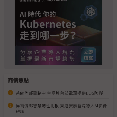
商情焦點
系統內部電路中 主晶片內部電源提供EOS防護
屏南偏鄉智慧韌性扎根 東港安泰醫院導入AI影像
辨識