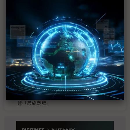
近７天熱門報導
MLCC訂單過熱、出貨比創高 村田示警全球AI基
建熱潮將趨緩
2027全年記憶體產能提前售罄 買家「祕而不
宣」只怕買不夠
英特爾EMIB良率達標 聯發科第2代ASIC產品
2028準時量產
SpaceX晶片採購大轉向 Elon Musk捨超微全面
採用NVIDIA
光進銅退更明確？ 聯發科估SerDes 448G為銅
線「最終戰場」