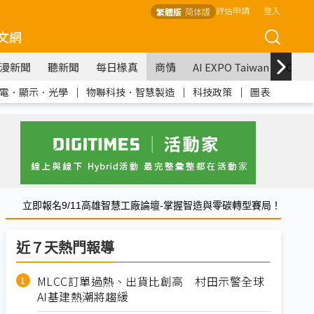
評估申請
登入
繁體版
简体版
文網
漫新聞
聽新聞
每日椽真
商情
AI EXPO Taiwan
COM
電．顯示．光學
｜
物聯科技．智慧製造
｜
科技政策
｜
圖表
立即報名9/11高雄智慧工廠論壇-掌握智造與零碳轉型賽局！
近７天熱門報導
MLCC訂單過熱、出貨比創高 村田示警全球
AI基建熱潮將趨緩