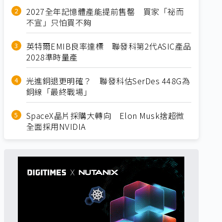
2027全年記憶體產能提前售罄 買家「祕而
不宣」只怕買不夠
英特爾EMIB良率達標 聯發科第2代ASIC產品
2028準時量產
光進銅退更明確？ 聯發科估SerDes 448G為
銅線「最終戰場」
SpaceX晶片採購大轉向 Elon Musk捨超微
全面採用NVIDIA