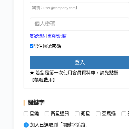
【範例：user@company.com】
忘記密碼
|
重寄啟用信
記住帳號密碼
登入
★ 若您是第一次使用會員資料庫，請先點選
【帳號啟用】
關鍵字
星鏈
衛星通訊
衛星
亞馬遜
加入已選取到「關鍵字追蹤」