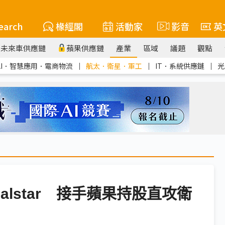
earch
椽經閣
活動家
影音
英
未來車供應鏈
蘋果供應鏈
產業
區域
議題
觀點
AI．智慧應用．電商物流
｜
航太．衛星．軍工
｜
IT．系統供應鏈
｜
光
alstar 接手蘋果持股直攻衛