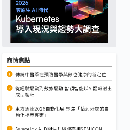
商情焦點
傳統中醫藥在預防醫學與數位健康的新定位
從經驗驅動到數據驅動 智穎智能以AI翻轉射出
成型製程
東方馬達2026自動化展 聚焦「恰到好處的自
動化提案專家」
Swagelok ALD閥件升級版亮相SEMICON