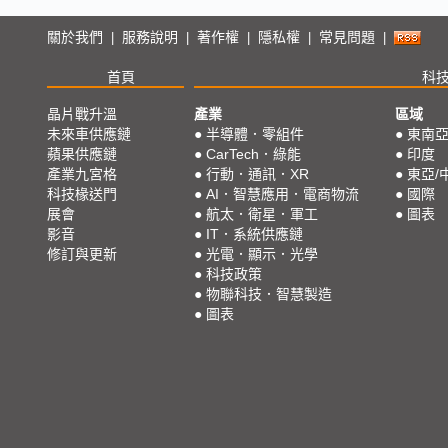
關於我們
服務說明
著作權
隱私權
常見問題
|
|
|
|
|
首頁
科
晶片戰升溫
產業
區域
未來車供應鏈
●
半導體．零組件
●
東南
蘋果供應鏈
●
CarTech．綠能
●
印度
產業九宮格
●
行動．通訊．XR
●
東亞/
科技椽送門
●
AI．智慧應用．電商物流
●
國際
展會
●
航太．衛星．軍工
●
圖表
影音
●
IT．系統供應鏈
修訂與更新
●
光電．顯示．光學
●
科技政策
●
物聯科技．智慧製造
●
圖表