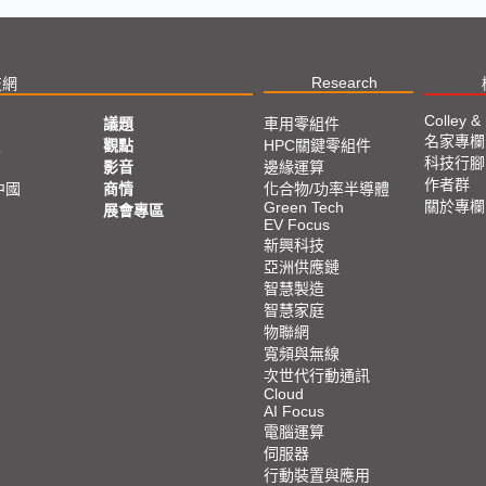
Research
技網
Colley &
議題
車用零組件
名家專欄
亞
觀點
HPC關鍵零組件
科技行腳
影音
邊緣運算
作者群
中國
商情
化合物/功率半導體
關於專欄
Green Tech
展會專區
EV Focus
新興科技
亞洲供應鏈
智慧製造
智慧家庭
物聯網
寬頻與無線
次世代行動通訊
Cloud
AI Focus
電腦運算
伺服器
行動裝置與應用