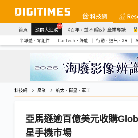
科技網
Res
257
首頁
漲價大追蹤
《百年，並不孤寂》產業導讀
半導體．零組件
｜
CarTech．綠能
｜
行動．通訊．XR
｜
科技網
產業
航太．衛星．軍工
亞馬遜逾百億美元收購Glob
星手機市場