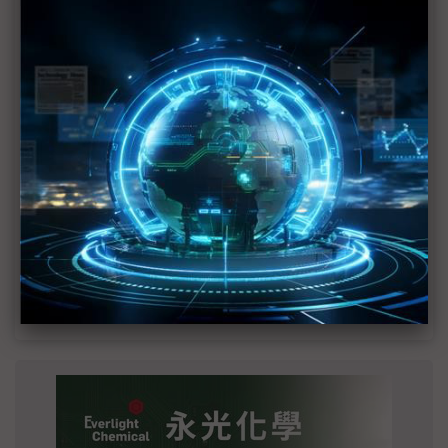
MLCC訂單過熱、出貨比創高 村田示警全球AI基
建熱潮將趨緩
2027全年記憶體產能提前售罄 買家「祕而不
宣」只怕買不夠
英特爾EMIB良率達標 聯發科第2代ASIC產品
2028準時量產
SpaceX晶片採購大轉向 Elon Musk捨超微全面
採用NVIDIA
光進銅退更明確？ 聯發科估SerDes 448G為銅
線「最終戰場」