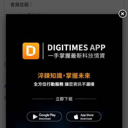
會員信箱：
member@digitimes.com
(一個工作日內將回覆您的來信)
訂閱DIGITIMES 行動版
關鍵字
AI
產能
營收
廣運集團
伺服器
加入已選取到「關鍵字追蹤」
什麼是「關鍵字追蹤」
近７天熱門報導