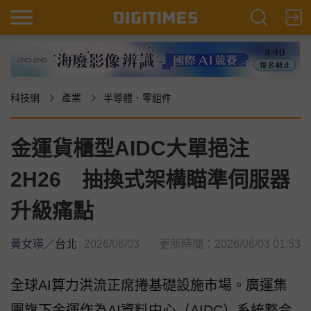
科技網
產業
半導體．零組件
金運貨櫃型AIDC大單挹注
2H26 抽換式架構瞄準伺服器
升級痛點
黃女瑛
／
台北
2026/06/03
更新時間：2026/06/03 01:53
全球AI算力洪流正席捲基礎設施市場。廣運集
團旗下金運作為AI資料中心（AIDC）系統整合