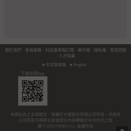
關於我們
·
會員服務
·
科技產業報訂閱
·
著作權
·
隱私權
·
常見問題
·
人才招募
■
中文简体版
■
English
下載新聞App
本網站內之全部圖文，係屬於大椽股份有限公司所有，非經本
公司同意不得將全部或部分內容轉載於任何形式之媒
體 © DIGITIMES Inc. 版權所有