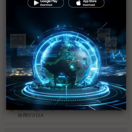
近７天熱門報導
MLCC訂單過熱、出貨比創高 村田示警全球AI基
建熱潮將趨緩
2027全年記憶體產能提前售罄 買家「祕而不
宣」只怕買不夠
英特爾EMIB良率達標 聯發科第2代ASIC產品
2028準時量產
光進銅退更明確？ 聯發科估SerDes 448G為銅
線「最終戰場」
SpaceX晶片採購大轉向 Elon Musk捨超微全面
採用NVIDIA