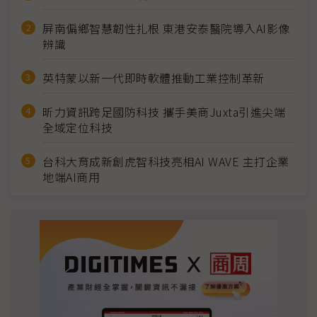
屏南偏鄉智慧韌性扎根 東港安泰醫院導入AI影像
辨識
英特蒙以新一代即時軟體推動工業控制革新
昕力資訊跨足國防科技 攜手美商Juxta引進尖端
全域定位科技
台科大育成新創虎智科技亮相AI WAVE 主打企業
地端AI商用