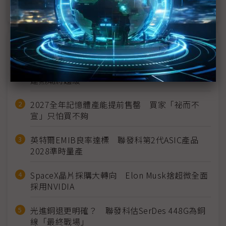
近７天熱門報導
MLCC訂單過熱、出貨比創高 村田示警全球AI基
建熱潮將趨緩
2027全年記憶體產能提前售罄 買家「祕而不
宣」只怕買不夠
英特爾EMIB良率達標 聯發科第2代ASIC產品
2028準時量產
SpaceX晶片採購大轉向 Elon Musk捨超微全面
採用NVIDIA
光進銅退更明確？ 聯發科估SerDes 448G為銅
線「最終戰場」