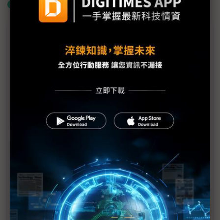
什麼是「關鍵字追蹤」
議題精選－New Glenn火箭爆炸重創藍色起
源
New Glenn火箭爆炸無損資格 藍色起源仍握美軍發
射競標入場券
藍色起源New Glenn爆炸衝擊擴散 NASA登月計
畫、Amazon衛星部署同步受挫
New Glenn火箭爆炸重創藍色起源 SpaceX競爭優勢
恐再擴大
週末新聞速寫：美伊停戰協議前景未明 | 川普政府將
就退還關稅裁決提上訴 | Blue Origin火箭發射台爆炸
藍色起源擴建佛州基地 瞄準太空製造與資料中心
科技1分鐘：新葛倫火箭（New Glenn）