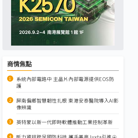
商情焦點
系統內部電路中 主晶片內部電源提供EOS防
護
屏南偏鄉智慧韌性扎根 東港安泰醫院導入AI影
像辨識
英特蒙以新一代即時軟體推動工業控制革新
昕力資訊跨足國防科技 攜手美商Juxta引進尖