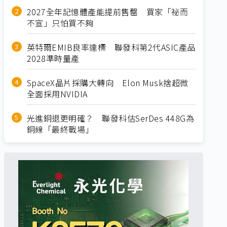
2027全年記憶體產能提前售罄 買家「祕而
不宣」只怕買不夠
英特爾EMIB良率達標 聯發科第2代ASIC產品
2028準時量產
SpaceX晶片採購大轉向 Elon Musk捨超微
全面採用NVIDIA
光進銅退更明確？ 聯發科估SerDes 448G為
銅線「最終戰場」