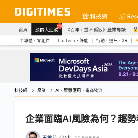
科技網
Res
259
首頁
漲價大追蹤
《百年，並不孤寂》產業導讀
半導體．零組件
｜
CarTech．綠能
｜
行動．通訊．XR
｜
科技網
產業
AI．智慧應用．電商物流
企業面臨AI風險為何？趨
王君毅
／
台北
2026/06/04