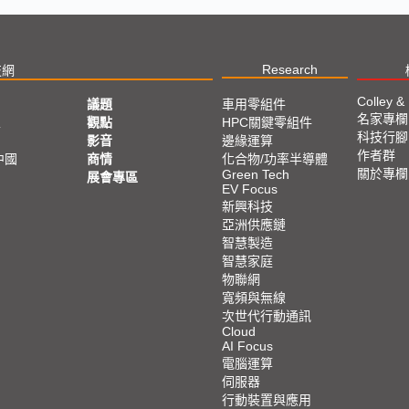
Research
技網
Colley &
議題
車用零組件
名家專欄
亞
觀點
HPC關鍵零組件
科技行腳
影音
邊緣運算
作者群
中國
商情
化合物/功率半導體
關於專欄
Green Tech
展會專區
EV Focus
新興科技
亞洲供應鏈
智慧製造
智慧家庭
物聯網
寬頻與無線
次世代行動通訊
Cloud
AI Focus
電腦運算
伺服器
行動裝置與應用