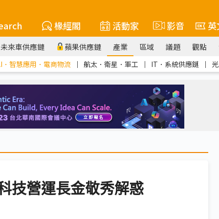
earch
椽經閣
活動家
影音
英
未來車供應鏈
蘋果供應鏈
產業
區域
議題
觀點
AI．智慧應用．電商物流
｜
航太．衛星．軍工
｜
IT．系統供應鏈
｜
光
勢科技營運長金敬秀解惑