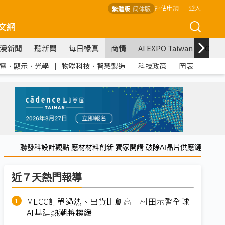
評估申請
登入
繁體版
简体版
文網
漫新聞
聽新聞
每日椽真
商情
AI EXPO Taiwan
COM
電．顯示．光學
｜
物聯科技．智慧製造
｜
科技政策
｜
圖表
聯發科設計觀點 應材材料創新 獨家開講 破除AI晶片供應鏈
近７天熱門報導
MLCC訂單過熱、出貨比創高 村田示警全球
AI基建熱潮將趨緩