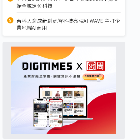
端全域定位科技
台科大育成新創虎智科技亮相AI WAVE 主打企
業地端AI商用