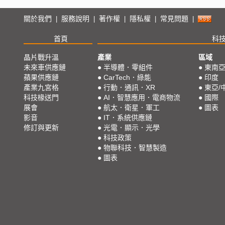
關於我們
服務說明
著作權
隱私權
常見問題
|
|
|
|
|
首頁
科
晶片戰升溫
產業
區域
未來車供應鏈
●
半導體．零組件
●
東南
蘋果供應鏈
●
CarTech．綠能
●
印度
產業九宮格
●
行動．通訊．XR
●
東亞/
科技椽送門
●
AI．智慧應用．電商物流
●
國際
展會
●
航太．衛星．軍工
●
圖表
影音
●
IT．系統供應鏈
修訂與更新
●
光電．顯示．光學
●
科技政策
●
物聯科技．智慧製造
●
圖表