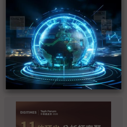
建熱潮將趨緩
2027全年記憶體產能提前售罄 買家「祕而不
宣」只怕買不夠
英特爾EMIB良率達標 聯發科第2代ASIC產品
2028準時量產
SpaceX晶片採購大轉向 Elon Musk捨超微全面
採用NVIDIA
光進銅退更明確？ 聯發科估SerDes 448G為銅
線「最終戰場」