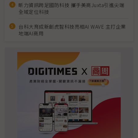
昕力資訊跨足國防科技 攜手美商Juxta引進尖端
全域定位科技
台科大育成新創虎智科技亮相AI WAVE 主打企業
地端AI商用