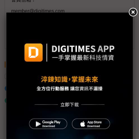
member@digitimes.com
(一個工作日內將回覆您的來信)
訂閱DIGITIMES 行動版
關鍵字
AI
加入已選取到「關鍵字追蹤」
什麼是「關鍵字追蹤」
近７天熱門報導
MLCC訂單過熱、出貨比創高 村田示警全球AI基