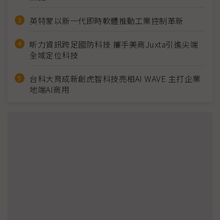
英特蒙以新一代即時軟體推動工業控制革新
昕力資訊跨足國防科技 攜手美商Juxta引進尖端
全域定位科技
台科大育成新創虎智科技亮相AI WAVE 主打企業
地端AI商用