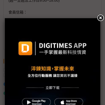
(週一至週五工作日9:00~18:00)
會員信箱：
member@digitimes.com
(一個工作日內將回覆您的來信)
訂閱DIGITIMES 行動版
關鍵字
豐田汽車
本田汽車
日產汽車
AI
油電混合車
SDV
獲利
加入已選取到「關鍵字追蹤」
什麼是「關鍵字追蹤」