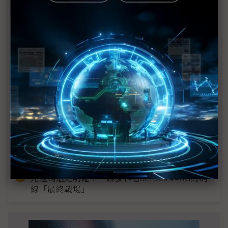
近７天熱門報導
MLCC訂單過熱、出貨比創高 村田示警全球AI基
建熱潮將趨緩
2027全年記憶體產能提前售罄 買家「祕而不
宣」只怕買不夠
英特爾EMIB良率達標 聯發科第2代ASIC產品
2028準時量產
SpaceX晶片採購大轉向 Elon Musk捨超微全面
採用NVIDIA
光進銅退更明確？ 聯發科估SerDes 448G為銅
線「最終戰場」