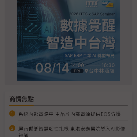
商情焦點
系統內部電路中 主晶片內部電源提供EOS防護
屏南偏鄉智慧韌性扎根 東港安泰醫院導入AI影像
辨識