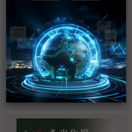
MLCC訂單過熱、出貨比創高 村田示警全球AI基
建熱潮將趨緩
2027全年記憶體產能提前售罄 買家「祕而不
宣」只怕買不夠
英特爾EMIB良率達標 聯發科第2代ASIC產品
2028準時量產
SpaceX晶片採購大轉向 Elon Musk捨超微全面
採用NVIDIA
光進銅退更明確？ 聯發科估SerDes 448G為銅
線「最終戰場」