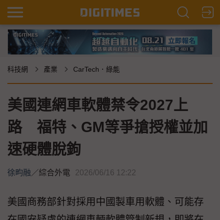
科技網
產業
CarTech．綠能
美國連網車軟體禁令2027上
路 福特、GM等爭搶授權並加
速硬體脫鉤
徐畇融
／
綜合外電
2026/06/16 12:22
美國商務部針對採用中國製車用軟體、可能存
在國安疑慮的連網車輛軟體管制新規，即將在