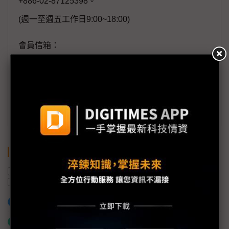
+886-02-87125398。
(週一至週五工作日9:00~18:00)
會員信箱：
member@digitimes.com
(一個工作日內將回覆您的來信)
訂閱DIGITIMES 行動版
關鍵字
美國商務部
中國
福特汽車
美國
通用汽車
連網車
加入已選取到「關鍵字追蹤」
什麼是「關鍵字追蹤」