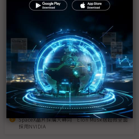
近７天熱門報導
MLCC訂單過熱、出貨比創高 村田示警全球AI基
建熱潮將趨緩
2027全年記憶體產能提前售罄 買家「祕而不
宣」只怕買不夠
英特爾EMIB良率達標 聯發科第2代ASIC產品
2028準時量產
光進銅退更明確？ 聯發科估SerDes 448G為銅
線「最終戰場」
SpaceX晶片採購大轉向 Elon Musk捨超微全面
採用NVIDIA