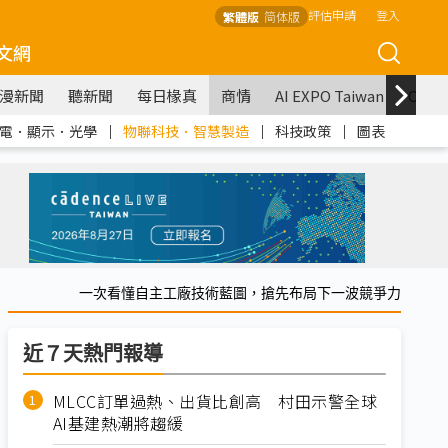
評估申請
登入
繁體版
简体版
文網
漫新聞
聽新聞
每日椽真
商情
AI EXPO Taiwan
COM
電．顯示．光學
｜
物聯科技．智慧製造
｜
科技政策
｜
圖表
一次看懂自主工廠技術藍圖，搶先布局下一波競爭力
近７天熱門報導
MLCC訂單過熱、出貨比創高 村田示警全球
AI基建熱潮將趨緩