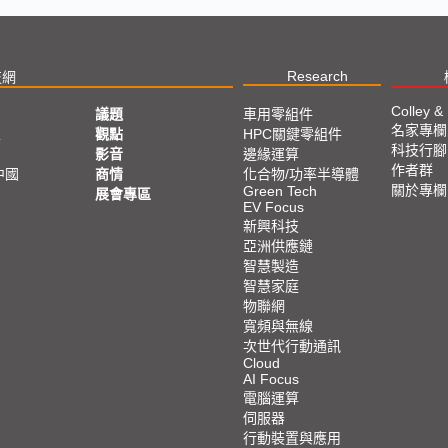
Research
技網
Colley &
議題
車用零組件
名家專欄
亞
觀點
HPC關鍵零組件
科技行腳
影音
邊緣運算
作者群
中國
商情
化合物/功率半導體
關於專欄
Green Tech
展會專區
EV Focus
新興科技
亞洲供應鏈
智慧製造
智慧家庭
物聯網
寬頻與無線
次世代行動通訊
Cloud
AI Focus
電腦運算
伺服器
行動裝置與應用