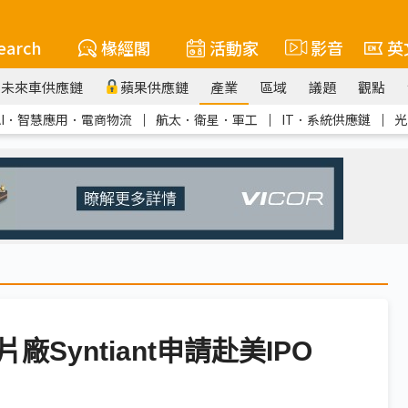
earch
椽經閣
活動家
影音
英
未來車供應鏈
蘋果供應鏈
產業
區域
議題
觀點
AI．智慧應用．電商物流
｜
航太．衛星．軍工
｜
IT．系統供應鏈
｜
光
Syntiant申請赴美IPO