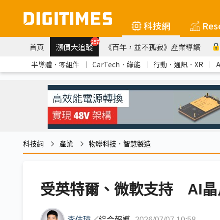
科技網
Res
257
首頁
漲價大追蹤
《百年，並不孤寂》產業導讀
半導體．零組件
｜
CarTech．綠能
｜
行動．通訊．XR
｜
科技網
產業
物聯科技．智慧製造
受英特爾、微軟支持 AI晶片廠
李佶璋
／
綜合報導
2026/07/07 10:58