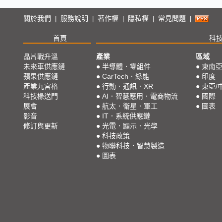
關於我們
服務說明
著作權
隱私權
常見問題
|
|
|
|
|
首頁
科
晶片戰升溫
產業
區域
未來車供應鏈
●
半導體．零組件
●
東南
蘋果供應鏈
●
CarTech．綠能
●
印度
產業九宮格
●
行動．通訊．XR
●
東亞/
科技椽送門
●
AI．智慧應用．電商物流
●
國際
展會
●
航太．衛星．軍工
●
圖表
影音
●
IT．系統供應鏈
修訂與更新
●
光電．顯示．光學
●
科技政策
●
物聯科技．智慧製造
●
圖表