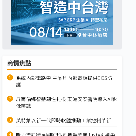
商情焦點
系統內部電路中 主晶片內部電源提供EOS防
護
屏南偏鄉智慧韌性扎根 東港安泰醫院導入AI影
像辨識
英特蒙以新一代即時軟體推動工業控制革新
昕力資訊跨足國防科技 攜手美商Juxta引進尖