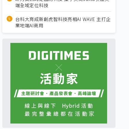
端全域定位科技
台科大育成新創虎智科技亮相AI WAVE 主打企
業地端AI商用