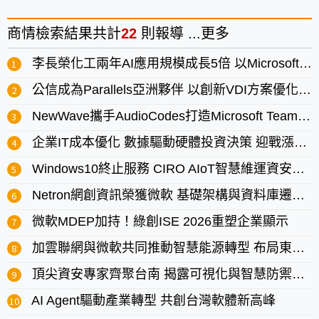
商情
檢索結果共計
22
則報導 ...
更多
李長榮化工兩年AI應用規模成長5倍 以Microsoft 365 Copilot打造AI原生競爭力
公信成為Parallels亞洲夥伴 以創新VDI方案優化成本效益翻轉虛擬化
NewWave攜手AudioCodes打造Microsoft Teams「Voice to Value」新時代
企業IT成本優化 數據驅動硬體投資決策 迎戰漲價與Windows11轉型
Windows10終止服務 CIRO AIoT智慧維運資安管理平台的4大優勢！
Netron網創資訊榮獲微軟 基礎架構與資料庫遷移技術專精認證
微軟MDEP加持！綠創ISE 2026重塑企業顯示
加雲聯網與微軟共同推動智慧能源轉型 布局東南亞打造國際綠能新典範
頂尖資安專家齊聚台南 揭露可視化與智慧防禦關鍵戰略
AI Agent驅動產業轉型 共創台灣軟體新高峰