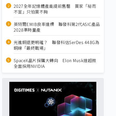
2027全年記憶體產能提前售罄 買家「祕而
不宣」只怕買不夠
英特爾EMIB良率達標 聯發科第2代ASIC產品
2028準時量產
光進銅退更明確？ 聯發科估SerDes 448G為
銅線「最終戰場」
SpaceX晶片採購大轉向 Elon Musk捨超微
全面採用NVIDIA