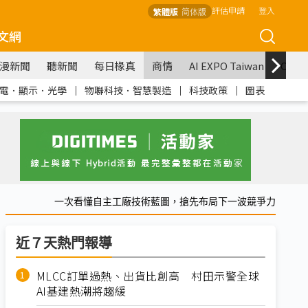
評估申請
登入
繁體版
简体版
文網
漫新聞
聽新聞
每日椽真
商情
AI EXPO Taiwan
COM
電．顯示．光學
｜
物聯科技．智慧製造
｜
科技政策
｜
圖表
一次看懂自主工廠技術藍圖，搶先布局下一波競爭力
近７天熱門報導
MLCC訂單過熱、出貨比創高 村田示警全球
AI基建熱潮將趨緩