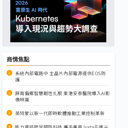
商情焦點
系統內部電路中 主晶片內部電源提供EOS防
護
屏南偏鄉智慧韌性扎根 東港安泰醫院導入AI影
像辨識
英特蒙以新一代即時軟體推動工業控制革新
昕力資訊跨足國防科技 攜手美商Juxta引進尖