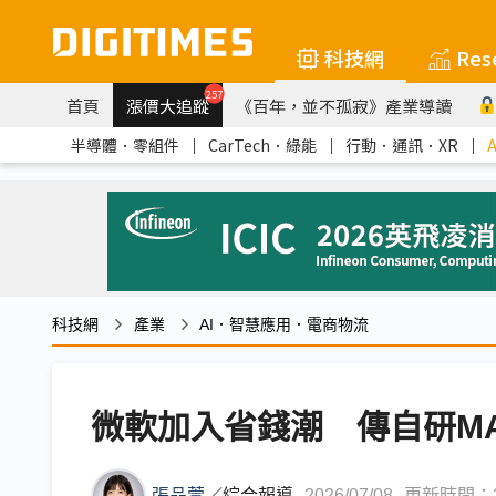
科技網
Res
257
首頁
漲價大追蹤
《百年，並不孤寂》產業導讀
半導體．零組件
｜
CarTech．綠能
｜
行動．通訊．XR
｜
科技網
產業
AI．智慧應用．電商物流
微軟加入省錢潮 傳自研MAI
張品萱
／
綜合報導
2026/07/08
更新時間：202