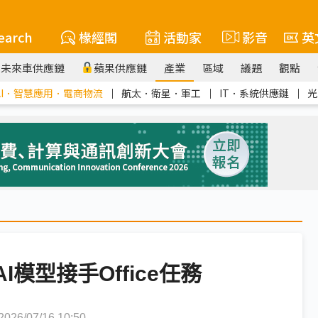
earch
椽經閣
活動家
影音
英
未來車供應鏈
蘋果供應鏈
產業
區域
議題
觀點
AI．智慧應用．電商物流
｜
航太．衛星．軍工
｜
IT．系統供應鏈
｜
光
模型接手Office任務
6/07/16 10:50