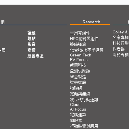
Research
技網
Colley &
議題
車用零組件
名家專欄
亞
觀點
HPC關鍵零組件
科技行腳
影音
邊緣運算
作者群
中國
商情
化合物/功率半導體
關於專欄
Green Tech
展會專區
EV Focus
新興科技
亞洲供應鏈
智慧製造
智慧家庭
物聯網
寬頻與無線
次世代行動通訊
Cloud
AI Focus
電腦運算
伺服器
行動裝置與應用