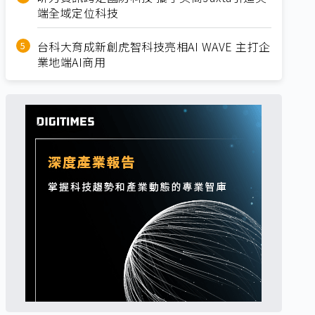
端全域定位科技
台科大育成新創虎智科技亮相AI WAVE 主打企
業地端AI商用