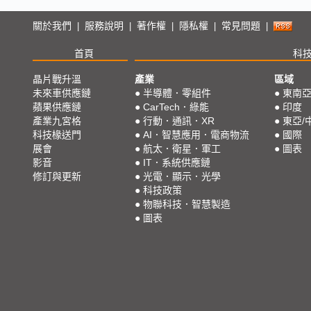
關於我們
服務說明
著作權
隱私權
常見問題
|
|
|
|
|
首頁
科
晶片戰升溫
產業
區域
未來車供應鏈
●
半導體．零組件
●
東南
蘋果供應鏈
●
CarTech．綠能
●
印度
產業九宮格
●
行動．通訊．XR
●
東亞/
科技椽送門
●
AI．智慧應用．電商物流
●
國際
展會
●
航太．衛星．軍工
●
圖表
影音
●
IT．系統供應鏈
修訂與更新
●
光電．顯示．光學
●
科技政策
●
物聯科技．智慧製造
●
圖表