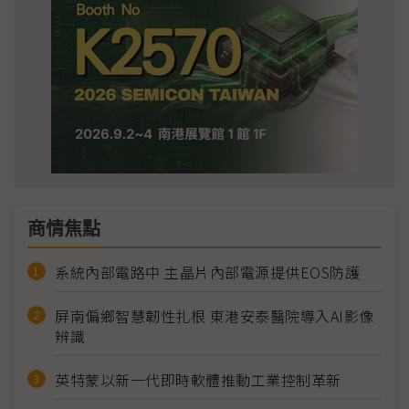
商情焦點
系統內部電路中 主晶片內部電源提供EOS防護
屏南偏鄉智慧韌性扎根 東港安泰醫院導入AI影像
辨識
英特蒙以新一代即時軟體推動工業控制革新