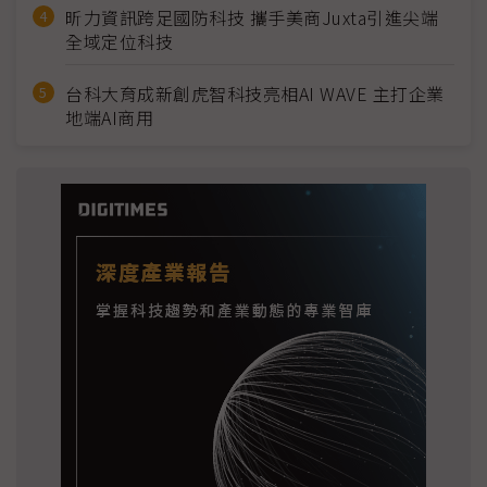
昕力資訊跨足國防科技 攜手美商Juxta引進尖端
全域定位科技
台科大育成新創虎智科技亮相AI WAVE 主打企業
地端AI商用