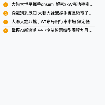
大聯大世平攜手onsemi 解密3kW高功率密度SiC圖騰柱PFC電源方案
從識別到感知 大聯大詮鼎攜手復旦微電子推動產業數位轉型
大聯大詮鼎攜手ST布局飛行車市場 鎖定低空經濟商機
掌握AI新浪潮 中小企業智慧轉型課程九月開跑