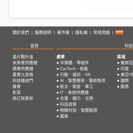
關於我們
服務說明
著作權
隱私權
常見問題
|
|
|
|
|
首頁
科技
晶片戰升溫
產業
區域
未來車供應鏈
●
半導體．零組件
●
東南亞
蘋果供應鏈
●
CarTech．綠能
●
印度
產業九宮格
●
行動．通訊．XR
●
東亞/
科技椽送門
●
AI．智慧應用．電商物流
●
國際
展會
●
航太．衛星．軍工
●
圖表
影音
●
IT．系統供應鏈
修訂與更新
●
光電．顯示．光學
●
科技政策
●
物聯科技．智慧製造
●
圖表