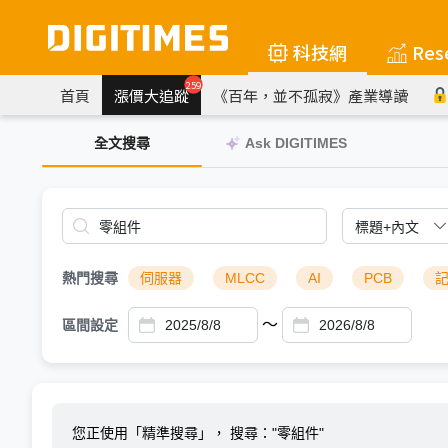
科技網
Res
259
首頁
漲價大追蹤
《百年，並不孤寂》產業導讀
全文搜尋
Ask DIGITIMES
熱門搜尋
伺服器
MLCC
AI
PCB
～
區間設定
您正使用「精準搜尋」，
搜尋："零組件"