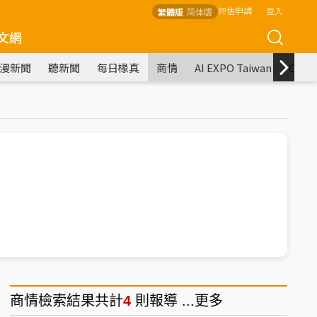
評估申請
登入
繁體版
简体版
文網
漫新聞
聽新聞
每日椽真
商情
AI EXPO Taiwan
COM
商情
檢索結果共計
4
則報導 ...
更多