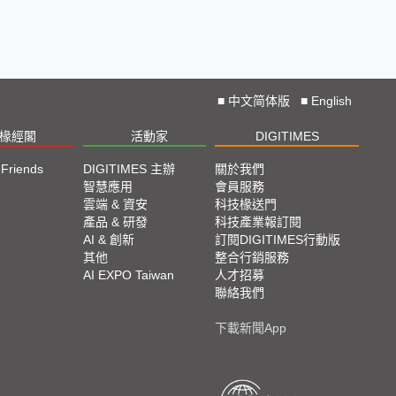
■
中文简体版
■
English
椽經閣
活動家
DIGITIMES
 Friends
DIGITIMES 主辦
關於我們
欄
智慧應用
會員服務
腳
雲端 & 資安
科技椽送門
產品 & 研發
科技產業報訂閱
欄
AI & 創新
訂閱DIGITIMES行動版
其他
整合行銷服務
AI EXPO Taiwan
人才招募
聯絡我們
下載新聞App