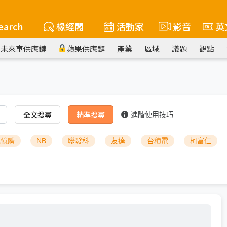
earch
椽經閣
活動家
影音
英
未來車供應鏈
蘋果供應鏈
產業
區域
議題
觀點
全文搜尋
精準搜尋
進階使用技巧
記憶體
NB
聯發科
友達
台積電
柯富仁