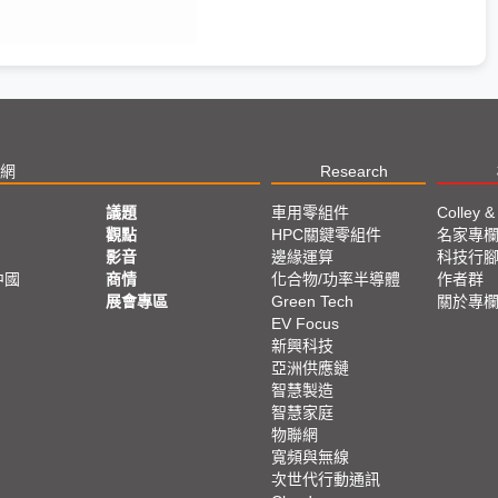
網
Research
議題
車用零組件
Colley &
觀點
HPC關鍵零組件
名家專
影音
邊緣運算
科技行
中國
商情
化合物/功率半導體
作者群
展會專區
Green Tech
關於專
EV Focus
新興科技
亞洲供應鏈
智慧製造
智慧家庭
物聯網
寬頻與無線
次世代行動通訊