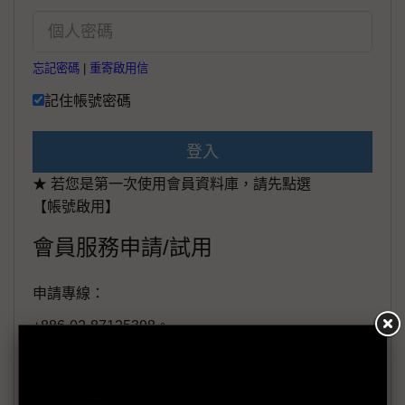
忘記密碼
|
重寄啟用信
記住帳號密碼
登入
★ 若您是第一次使用會員資料庫，請先點選
【帳號啟用】
會員服務申請/試用
申請專線：
+886-02-87125398。
(週一至週五工作日9:00~18:00)
會員信箱：