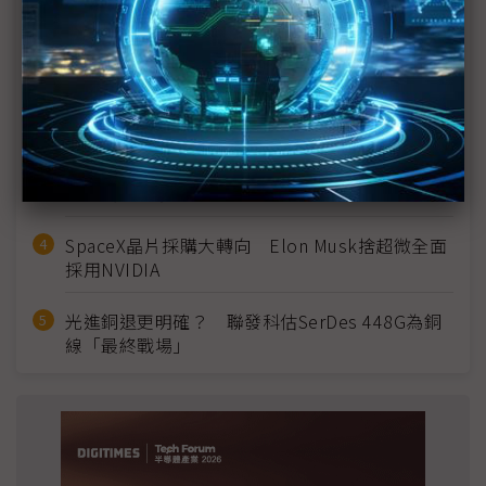
MLCC訂單過熱、出貨比創高 村田示警全球AI基
建熱潮將趨緩
2027全年記憶體產能提前售罄 買家「祕而不
宣」只怕買不夠
英特爾EMIB良率達標 聯發科第2代ASIC產品
2028準時量產
SpaceX晶片採購大轉向 Elon Musk捨超微全面
採用NVIDIA
光進銅退更明確？ 聯發科估SerDes 448G為銅
線「最終戰場」