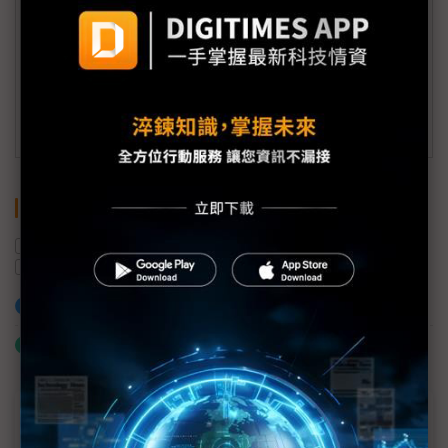
member@digitimes.com
(一個工作日內將回覆您的來信)
訂閱DIGITIMES 行動版
關鍵字
微軟
亞馬遜
美國
AI
印度
Meta
加入已選取到「關鍵字追蹤」
什麼是「關鍵字追蹤」
近７天熱門報導