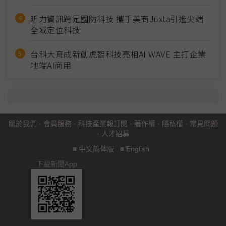
昕力資訊跨足國防科技 攜手美商Juxta引進尖端
全域定位科技
台科大育成新創虎智科技亮相AI WAVE 主打企業
地端AI商用
關於我們
·
會員服務
·
科技產業報訂閱
·
著作權
·
隱私權
·
常見問題
·
人才招募
■
中文简体版
■
English
下載新聞App