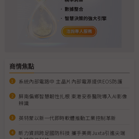
商情焦點
系統內部電路中 主晶片內部電源提供EOS防護
屏南偏鄉智慧韌性扎根 東港安泰醫院導入AI影像
辨識
英特蒙以新一代即時軟體推動工業控制革新
昕力資訊跨足國防科技 攜手美商Juxta引進尖端