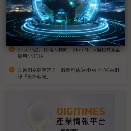
2027全年記憶體產能提前售罄 買家「祕而不
宣」只怕買不夠
英特爾EMIB良率達標 聯發科第2代ASIC產品
2028準時量產
SpaceX晶片採購大轉向 Elon Musk捨超微全面
採用NVIDIA
光進銅退更明確？ 聯發科估SerDes 448G為銅
線「最終戰場」