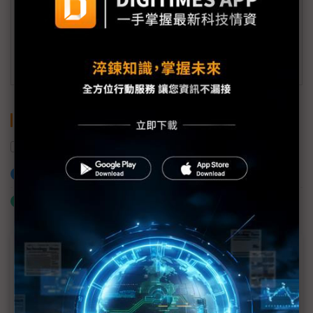
(一個工作日內將回覆您的來信)
訂閱DIGITIMES 行動版
關鍵字
南韓
越南
投資
LG Innotek
IC載板
加入已選取到「關鍵字追蹤」
什麼是「關鍵字追蹤」
近７天熱門報導
MLCC訂單過熱、出貨比創高 村田示警全球AI基
建熱潮將趨緩