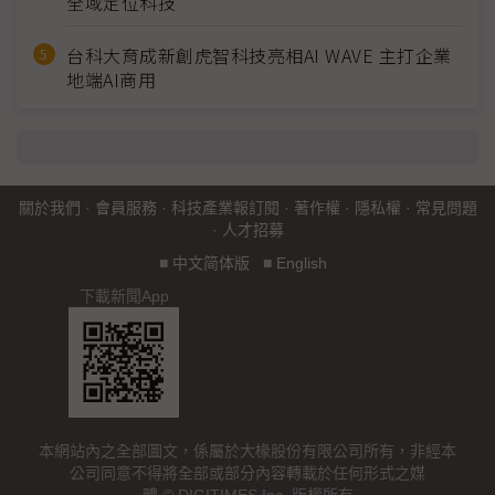
全域定位科技
台科大育成新創虎智科技亮相AI WAVE 主打企業
地端AI商用
關於我們
·
會員服務
·
科技產業報訂閱
·
著作權
·
隱私權
·
常見問題
·
人才招募
■
中文简体版
■
English
下載新聞App
本網站內之全部圖文，係屬於大椽股份有限公司所有，非經本
公司同意不得將全部或部分內容轉載於任何形式之媒