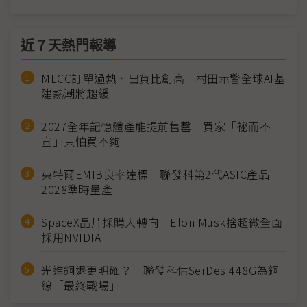
近７天熱門報導
MLCC訂單過熱、出貨比創高 村田示警全球AI基
建熱潮將趨緩
2027全年記憶體產能提前售罄 買家「祕而不
宣」只怕買不夠
英特爾EMIB良率達標 聯發科第2代ASIC產品
2028準時量產
SpaceX晶片採購大轉向 Elon Musk捨超微全面
採用NVIDIA
光進銅退更明確？ 聯發科估SerDes 448G為銅
線「最終戰場」