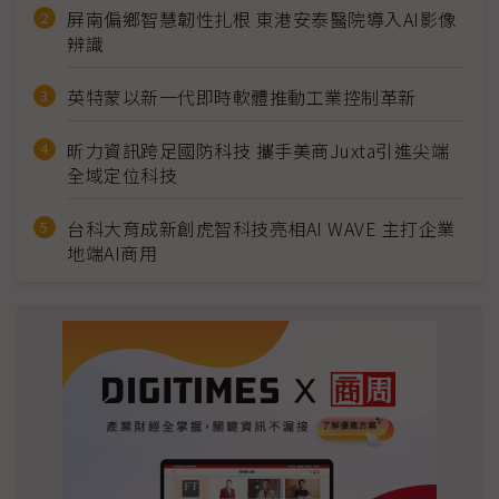
屏南偏鄉智慧韌性扎根 東港安泰醫院導入AI影像
辨識
英特蒙以新一代即時軟體推動工業控制革新
昕力資訊跨足國防科技 攜手美商Juxta引進尖端
全域定位科技
台科大育成新創虎智科技亮相AI WAVE 主打企業
地端AI商用