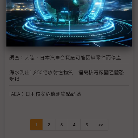
富士通指震災讓該公司損失數十億日圓
學者：日本核電站問題 後果將是長期且災難性的
宮城縣震後損失上兆日圓 廢墟量相當於23年的廢棄
物總量
調查：大陸、日本汽車合資廠可能因缺零件而停產
海水測出1,850倍放射性物質 福島核電廠圍阻體恐
受損
IAEA：日本核安危機距終點尚遠
1
2
3
4
5
>>