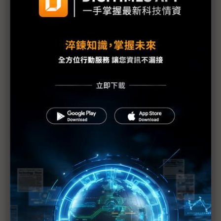
福島縣政府開始檢測產品輻射值
原能會：輻射雲團6日飄到台灣 影響輕微
福島第1核電廠發現2具東電員工遺體
防輻射水持續外洩 東電灌高分子聚合物堵裂縫
美軍核污處理部隊分批赴日 助防範核災擴大
美汽車業：日震對銷售應無顯著影響
1號機核心恐損毀70% IAEA：日本核電廠情況仍非
常嚴重
日本震災加劇亞洲通膨
日震限電影響 光學玻璃廠小原、Hoya相繼宣布減產