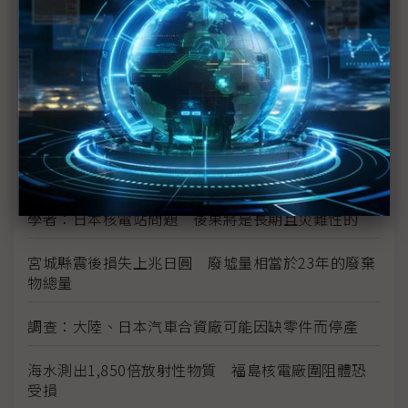
1號機核心恐損毀70% IAEA：日本核電廠情況仍非
常嚴重
日本震災加劇亞洲通膨
日震限電影響 光學玻璃廠小原、Hoya相繼宣布減產
富士通指震災讓該公司損失數十億日圓
學者：日本核電站問題 後果將是長期且災難性的
宮城縣震後損失上兆日圓 廢墟量相當於23年的廢棄
物總量
調查：大陸、日本汽車合資廠可能因缺零件而停產
海水測出1,850倍放射性物質 福島核電廠圍阻體恐
受損