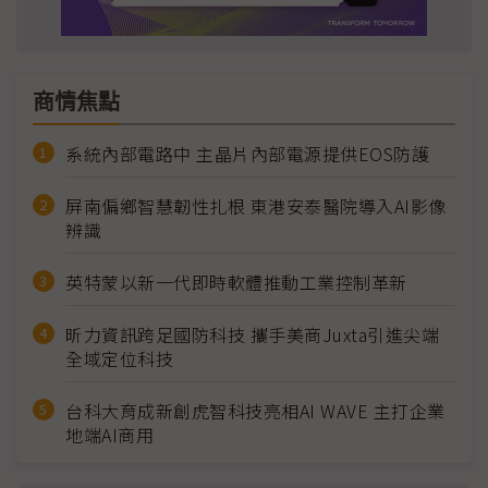
商情焦點
系統內部電路中 主晶片內部電源提供EOS防護
屏南偏鄉智慧韌性扎根 東港安泰醫院導入AI影像
辨識
英特蒙以新一代即時軟體推動工業控制革新
昕力資訊跨足國防科技 攜手美商Juxta引進尖端
全域定位科技
台科大育成新創虎智科技亮相AI WAVE 主打企業
地端AI商用