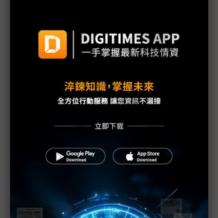
豐田日本生產線將全面復工
Sony各工廠受地震、海嘯及斷電影響最新狀況
需求疲弱加上日震 福特3廠臨時停工1週
福島縣政府開始檢測產品輻射值
原能會：輻射雲團6日飄到台灣 影響輕微
福島第1核電廠發現2具東電員工遺體
防輻射水持續外洩 東電灌高分子聚合物堵裂縫
美軍核污處理部隊分批赴日 助防範核災擴大
美汽車業：日震對銷售應無顯著影響