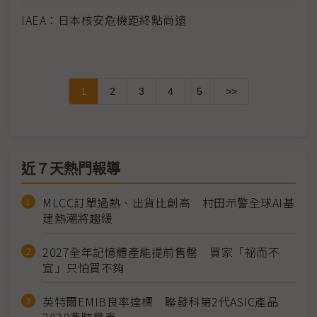
IAEA：日本核安危機距終點尚遠
1
2
3
4
5
>>
近７天熱門報導
MLCC訂單過熱、出貨比創高 村田示警全球AI基
建熱潮將趨緩
2027全年記憶體產能提前售罄 買家「祕而不
宣」只怕買不夠
英特爾EMIB良率達標 聯發科第2代ASIC產品